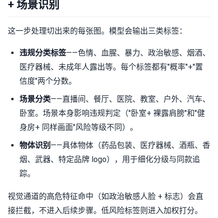
+ 场景识别
这一步处理切出来的每张图。模型会输出三类标签：
违规分类标签
——色情、血腥、暴力、政治敏感、烟酒、
医疗器械、未成年人露出等。每个标签都有"概率"+"置
信度"两个分数。
场景分类
——直播间、餐厅、医院、教室、户外、汽车、
卧室。场景本身影响违规判定（"卧室+ 裸露肩膀"和"健
身房+ 同样画面"风险等级不同）。
物体识别
——具体物体（药品包装、医疗器械、酒瓶、香
烟、武器、特定品牌 logo），用于细化分级与同款追
踪。
视觉通道的高危特征命中（如政治敏感人脸 + 标志）会直
接拦截，不进入后续步骤。低风险标签则进入加权打分。