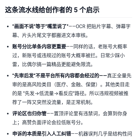
这条流水线给创作者的 5 个启示
"画面不说"等于"嘴里说了"
——OCR 把贴片字幕、弹幕字
幕、片头片尾文字都搬进文本审核。
账号分比单条内容更重要
——同样的话，老账号大概率
过，新账号或违规过的账号大概率被拦。日常少踩小
雷，比偶尔搞一篇精品更能避免限流。
"先审后发"不是平台所有内容都会经过的——
真正全量先
审的是高风险类目（医疗、金融、保健）。其他类目走
的是 "先发→低流量→看反应"路径。所以违规视频被推
荐了一阵又突然没流量，是正常机制。
评论区也归你管
——置顶评论里有违禁词，会算到你身
上；高赞负面评论会拉低账号分。
申诉的本质是引入人工纠错
——机器误判几乎是结构性问