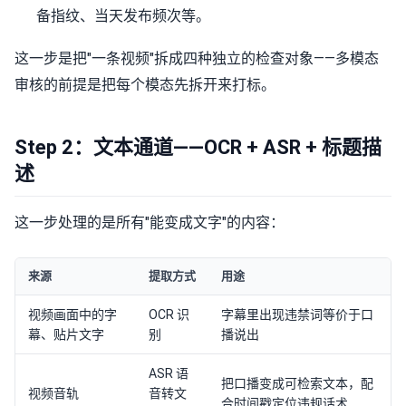
备指纹、当天发布频次等。
这一步是把"一条视频"拆成四种独立的检查对象——多模态
审核的前提是把每个模态先拆开来打标。
Step 2：文本通道——OCR + ASR + 标题描
述
这一步处理的是所有"能变成文字"的内容：
来源
提取方式
用途
视频画面中的字
OCR 识
字幕里出现违禁词等价于口
幕、贴片文字
别
播说出
ASR 语
把口播变成可检索文本，配
视频音轨
音转文
合时间戳定位违规话术