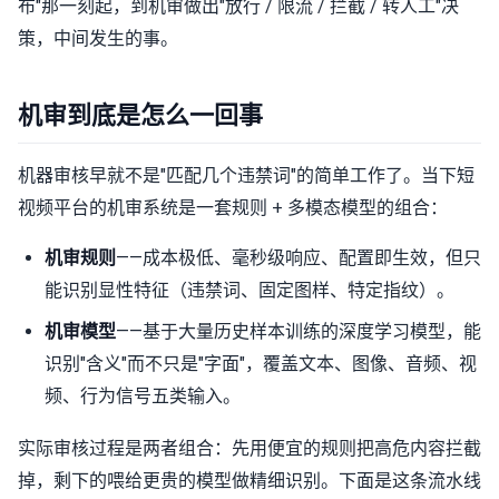
布"那一刻起，到机审做出"放行 / 限流 / 拦截 / 转人工"决
策，中间发生的事。
机审到底是怎么一回事
机器审核早就不是"匹配几个违禁词"的简单工作了。当下短
视频平台的机审系统是一套规则 + 多模态模型的组合：
机审规则
——成本极低、毫秒级响应、配置即生效，但只
能识别显性特征（违禁词、固定图样、特定指纹）。
机审模型
——基于大量历史样本训练的深度学习模型，能
识别"含义"而不只是"字面"，覆盖文本、图像、音频、视
频、行为信号五类输入。
实际审核过程是两者组合：先用便宜的规则把高危内容拦截
掉，剩下的喂给更贵的模型做精细识别。下面是这条流水线