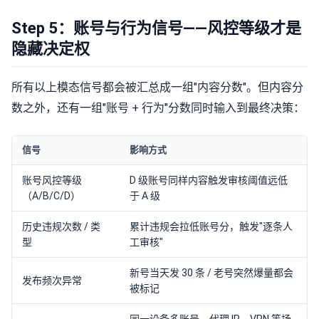
Step 5：账号与行为信号——风控等级才是
隐藏决定权
所有以上模态信号都会被汇总成一组"内容分数"。但内容分
数之外，还有一组"账号 + 行为"分数同时输入到最终决策：
信号
影响方式
账号风控等级
D 级账号同样内容触发审核阈值远低
（A/B/C/D）
于 A 级
历史违规次数 / 类
累计违规会拉低账号分，触发"逐条人
型
工审核"
新号当天发 30 条 / 老号突然爆量都会
发布频次异常
被标记