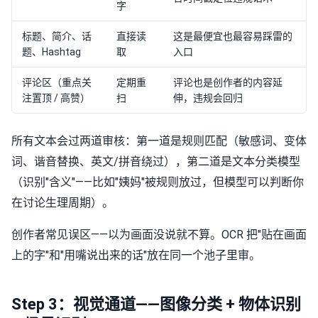
字
标题、简介、话
直接读
这是最便宜也最容易踩雷的
题、Hashtag
取
入口
评论区（重点关
定期重
评论也是创作者的内容延
注置顶 / 高赞）
扫
伸，违规会回归
所有文本会过两道审核：第一道是规则匹配（敏感词、变体
词、谐音替换、英文/拼音绕过），第二道是文本分类模型
（识别"含义"——比如"姨妈"被规则放过，但模型可以判断你
在讨论生理周期）。
创作者常见误区——以为画面没说就不算。OCR 把"贴在画面
上的字"和"用嘴说出来的话"放在同一个池子里审。
Step 3：视觉通道——图像分类 + 物体识别