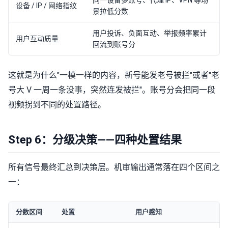
同一设备多账号、代理 IP、VPN 等场
设备 / IP / 网络指纹
景拉低分数
用户投诉、负面互动、举报频率累计
用户互动质量
回流到账号分
这就是为什么"一模一样的内容，新号能发老号被拦"或者"老
号大 V 一周一条没事，突然连发被拦"。账号分会把同一段
视频拐到不同的处置路径。
Step 6：分级决策——四种处置结果
所有信号最终汇总到决策层。机审输出通常落在四个区间之
一：
分数区间
处置
用户感知