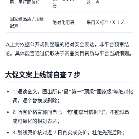
用，吊打同价位
这一点
纷
国家级品质 / 顶级
绝对化用语
采用 X 标准 / X 工艺
配方
以上为依据公开规则整理的相对安全表达，非平台预审结
论。具体能否通过仍取决于商品类目资质与平台当期细则。
大促文案上线前自查 7 步
1. 通读全文，圈出所有"最""第一""顶级""国家级"等绝对化
词，逐个替换或删除；
2. 所有价格宣称问自己一句"能拿出依据吗"，不能就改
成可量化的相对表达；
3. 划线原价核对近 7 日真实成交价，杜绝先涨后降；