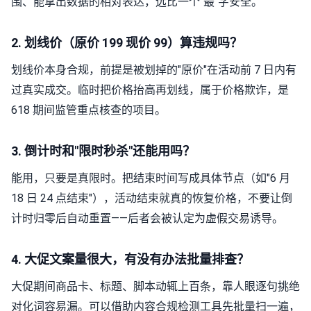
围、能拿出数据的相对表达，远比一个"最"字安全。
2. 划线价（原价 199 现价 99）算违规吗？
划线价本身合规，前提是被划掉的"原价"在活动前 7 日内有
过真实成交。临时把价格抬高再划线，属于价格欺诈，是
618 期间监管重点核查的项目。
3. 倒计时和"限时秒杀"还能用吗？
能用，只要是真限时。把结束时间写成具体节点（如"6 月
18 日 24 点结束"），活动结束就真的恢复价格，不要让倒
计时归零后自动重置——后者会被认定为虚假交易诱导。
4. 大促文案量很大，有没有办法批量排查？
大促期间商品卡、标题、脚本动辄上百条，靠人眼逐句挑绝
对化词容易漏。可以借助内容合规检测工具先批量扫一遍，