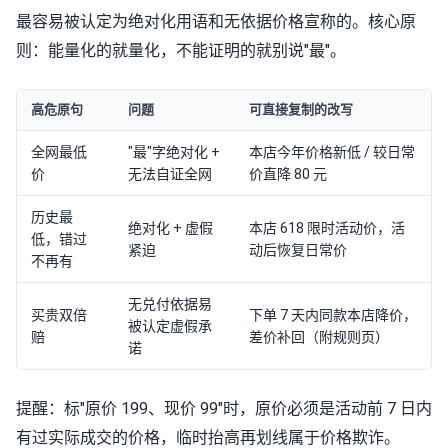
最容易被认定为绝对化用语和无依据价格宣称的。核心原
则：能量化的就量化，不能证明的就别说"最"。
高危原句
问题
可直接复制的改写
全网最低
"最"字绝对化 +
本店今年价格新低 / 较日常
价
无法自证全网
价直降 80 元
历史最
绝对化 + 虚假
本店 618 限时活动价，活
低，错过
紧迫
动后恢复日常价
不再有
无兑付依据易
买贵双倍
下单 7 天内同款本店降价，
被认定虚假承
赔
差价补回（附规则页）
诺
提醒：标"原价 199、现价 99"时，原价必须是活动前 7 日内
有过实际成交的价格，临时抬高再划线属于价格欺诈。