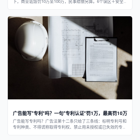
下，商业诋毁罚10万至100万，民事赔偿另算。6个误区＋安全
改写对照表。
广告能写“专利”吗？一句“专利认证”罚1万，最高罚10万
广告能写专利吗？广告法第十二条只给了三条线：标明专利号和
专利种类、不得谎称取得专利权、禁止用未授权或已失效的专利
做广告。附判定表与投放素材自查清单。