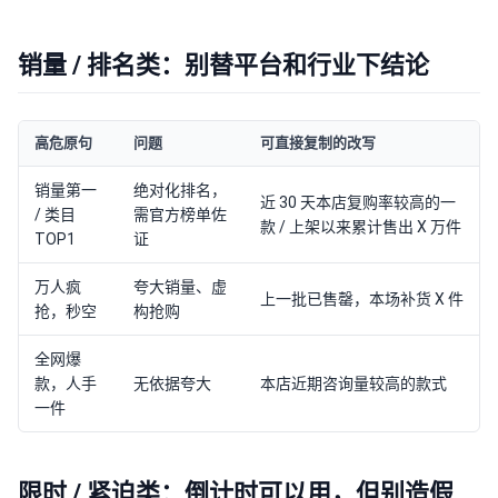
销量 / 排名类：别替平台和行业下结论
高危原句
问题
可直接复制的改写
销量第一
绝对化排名，
近 30 天本店复购率较高的一
/ 类目
需官方榜单佐
款 / 上架以来累计售出 X 万件
TOP1
证
万人疯
夸大销量、虚
上一批已售罄，本场补货 X 件
抢，秒空
构抢购
全网爆
款，人手
无依据夸大
本店近期咨询量较高的款式
一件
限时 / 紧迫类：倒计时可以用，但别造假