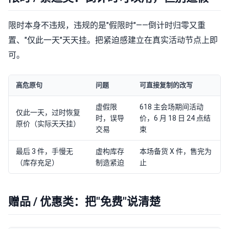
限时本身不违规，违规的是"假限时"——倒计时归零又重
置、"仅此一天"天天挂。把紧迫感建立在真实活动节点上即
可。
高危原句
问题
可直接复制的改写
虚假限
618 主会场期间活动
仅此一天，过时恢复
时，误导
价，6 月 18 日 24 点结
原价（实际天天挂）
交易
束
最后 3 件，手慢无
虚构库存
本场备货 X 件，售完为
（库存充足）
制造紧迫
止
赠品 / 优惠类：把"免费"说清楚