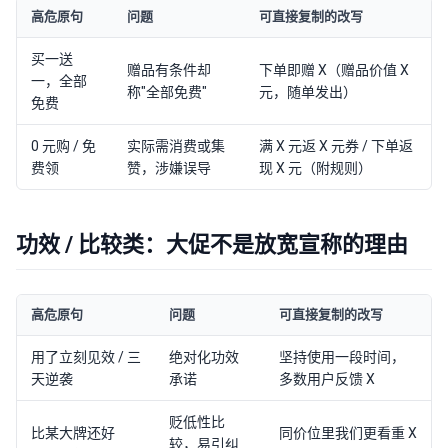
高危原句
问题
可直接复制的改写
买一送
赠品有条件却
下单即赠 X（赠品价值 X
一，全部
称"全部免费"
元，随单发出）
免费
0 元购 / 免
实际需消费或集
满 X 元返 X 元券 / 下单返
费领
赞，涉嫌误导
现 X 元（附规则）
功效 / 比较类：大促不是放宽宣称的理由
高危原句
问题
可直接复制的改写
用了立刻见效 / 三
绝对化功效
坚持使用一段时间，
天逆袭
承诺
多数用户反馈 X
贬低性比
比某大牌还好
同价位里我们更看重 X
较，易引纠