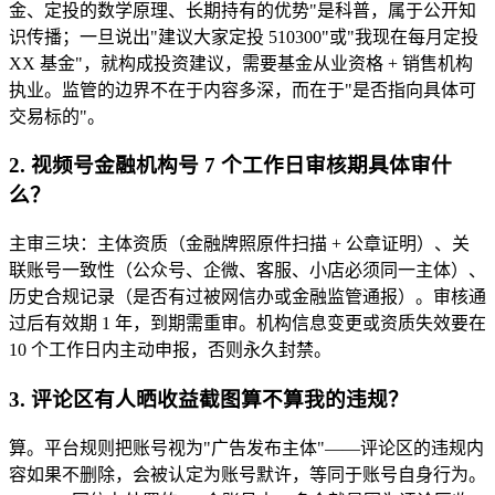
金、定投的数学原理、长期持有的优势"是科普，属于公开知
识传播；一旦说出"建议大家定投 510300"或"我现在每月定投
XX 基金"，就构成投资建议，需要基金从业资格 + 销售机构
执业。监管的边界不在于内容多深，而在于"是否指向具体可
交易标的"。
2. 视频号金融机构号 7 个工作日审核期具体审什
么？
主审三块：主体资质（金融牌照原件扫描 + 公章证明）、关
联账号一致性（公众号、企微、客服、小店必须同一主体）、
历史合规记录（是否有过被网信办或金融监管通报）。审核通
过后有效期 1 年，到期需重审。机构信息变更或资质失效要在
10 个工作日内主动申报，否则永久封禁。
3. 评论区有人晒收益截图算不算我的违规？
算。平台规则把账号视为"广告发布主体"——评论区的违规内
容如果不删除，会被认定为账号默许，等同于账号自身行为。