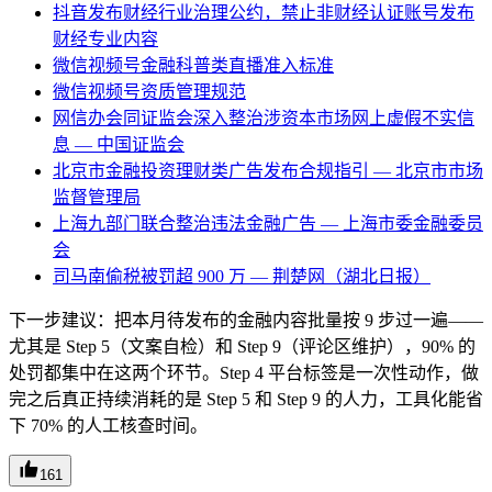
抖音发布财经行业治理公约，禁止非财经认证账号发布
财经专业内容
微信视频号金融科普类直播准入标准
微信视频号资质管理规范
网信办会同证监会深入整治涉资本市场网上虚假不实信
息 — 中国证监会
北京市金融投资理财类广告发布合规指引 — 北京市市场
监督管理局
上海九部门联合整治违法金融广告 — 上海市委金融委员
会
司马南偷税被罚超 900 万 — 荆楚网（湖北日报）
下一步建议：把本月待发布的金融内容批量按 9 步过一遍——
尤其是 Step 5（文案自检）和 Step 9（评论区维护），90% 的
处罚都集中在这两个环节。Step 4 平台标签是一次性动作，做
完之后真正持续消耗的是 Step 5 和 Step 9 的人力，工具化能省
下 70% 的人工核查时间。
161