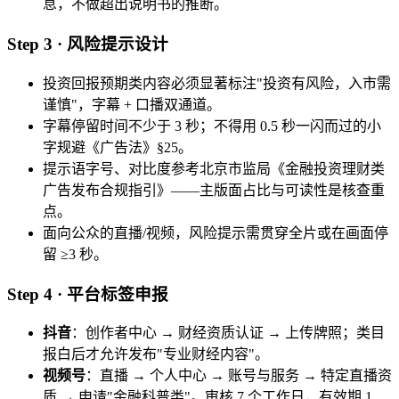
息，不做超出说明书的推断。
Step 3 · 风险提示设计
投资回报预期类内容必须显著标注"投资有风险，入市需
谨慎"，字幕 + 口播双通道。
字幕停留时间不少于 3 秒；不得用 0.5 秒一闪而过的小
字规避《广告法》§25。
提示语字号、对比度参考北京市监局《金融投资理财类
广告发布合规指引》——主版面占比与可读性是核查重
点。
面向公众的直播/视频，风险提示需贯穿全片或在画面停
留 ≥3 秒。
Step 4 · 平台标签申报
抖音
：创作者中心 → 财经资质认证 → 上传牌照；类目
报白后才允许发布"专业财经内容"。
视频号
：直播 → 个人中心 → 账号与服务 → 特定直播资
质 → 申请"金融科普类"。审核 7 个工作日，有效期 1