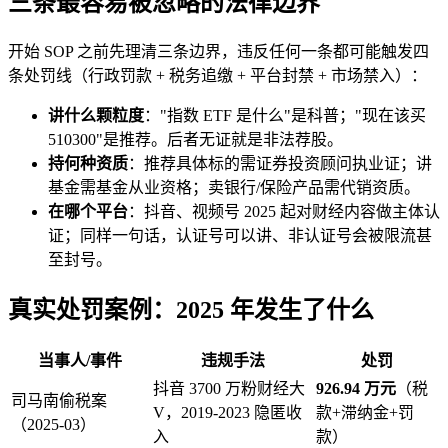
三条最容易被忽略的法律边界
开始 SOP 之前先理清三条边界，违反任何一条都可能触发四
条处罚线（行政罚款 + 税务追缴 + 平台封禁 + 市场禁入）：
讲什么颗粒度
："指数 ETF 是什么"是科普；"现在该买
510300"是推荐。后者无证就是非法荐股。
持何种资质
：推荐具体标的需证券投资顾问执业证；讲
基金需基金从业资格；卖银行/保险产品需代销资质。
在哪个平台
：抖音、视频号 2025 起对财经内容做主体认
证；同样一句话，认证号可以讲、非认证号会被限流甚
至封号。
真实处罚案例：2025 年发生了什么
当事人/事件
违规手法
处罚
抖音 3700 万粉财经大
926.94 万元
（税
司马南偷税案
V，2019-2023 隐匿收
款+滞纳金+罚
（2025-03）
入
款）