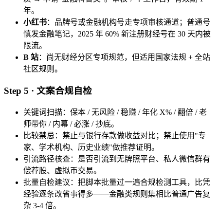
年。
小红书
：品牌号或金融机构号走专项审核通道；普通号
慎发金融笔记，2025 年 60% 新注册财经号在 30 天内被
限流。
B 站
：尚无财经分区专项规范，但适用国家法规 + 全站
社区规则。
Step 5 · 文案合规自检
关键词扫描：保本 / 无风险 / 稳赚 / 年化 X% / 翻倍 / 老
师带你 / 内幕 / 必涨 / 抄底。
比较禁忌：禁止与银行存款做收益对比；禁止使用"专
家、学术机构、历史业绩"做推荐证明。
引流路径核查：是否引流到无牌照平台、私人微信群有
偿荐股、虚拟币交易。
批量自检建议：把脚本批量过一遍合规检测工具，比凭
经验逐条改省事得多——金融类规则集相比普通广告复
杂 3-4 倍。