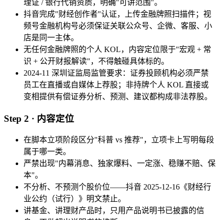
理证 / 银行代销资质，明确"可讲范围"。
抖音完成"财经创作者"认证，上传金融牌照扫描件；视
频号金融机构号必须保证关联公众号、企微、客服、小
店是同一主体。
无任何金融牌照的个人 KOL，内容定位限于"宏观 + 常
识 + 公开财报解读"，不得触碰具体标的。
2024-11 深圳证监局监管要求：证券投顾机构必须严禁
员工在直播或自媒体上荐股；非持牌个人 KOL 直接或
变相提供有偿证券分析、预测、建议都构成非法荐股。
Step 2 · 内容定位
在脚本立项阶段区分"科普 vs 推荐"，立项卡上写明每段
属于哪一类。
严禁出现"内幕消息、独家爆料、一定涨、稳赚不赔、保
本"。
不分析、不预测个股价位——抖音 2025-12-16《财经行
业公约（试行）》明文禁止。
讲基金、讲理财产品时，只用产品说明书已披露的信