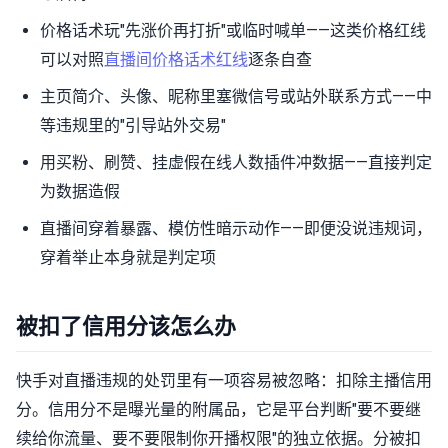
价格话术玩"先涨价再打折"或临时喊单——这类价格红线
可以对照
直播间价格话术红线
逐条自查
主页简介、头像、昵称里塞微信号或站外联系方式——中
等违规里的"引导站外交易"
用买粉、刷赞、挂虚假在线人数插件冲数据——直接判定
为数据造假
直播间穿着暴露、模仿性暗示动作——即便没说违规词，
穿着举止本身就是判定项
被扣了信用分该怎么办
快手对直播违规的处罚里有一项容易被忽略：扣除主播信用
分。信用分不是曝光量的附属品，它是平台判断"要不要继
续给你流量、要不要限制你开播权限"的独立依据。分被扣