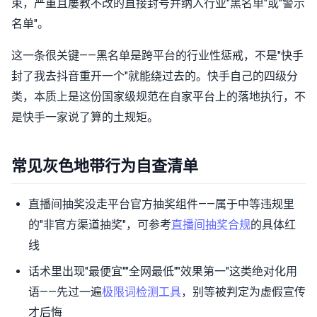
束，严重且屡教不改的直接封号并纳入行业"黑名单"或"警示
名单"。
这一条很关键——黑名单是跨平台的行业性惩戒，不是"快手
封了我去抖音重开一个"就能绕过去的。快手自己的四级分
类，本质上是这份国家级规范在自家平台上的落地执行，不
是快手一家说了算的土规矩。
常见灰色地带行为自查清单
直播间抽奖没走平台官方抽奖组件——属于中等违规里
的"非官方渠道抽奖"，可参考
直播间抽奖合规
的具体红
线
话术里出现"最便宜""全网最低""效果第一"这类绝对化用
语——先过一遍
极限词检测工具
，别等被判定为虚假宣传
才后悔