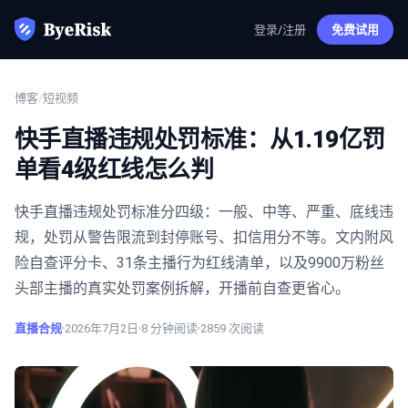
登录/注册
免费试用
博客
/
短视频
快手直播违规处罚标准：从1.19亿罚
单看4级红线怎么判
快手直播违规处罚标准分四级：一般、中等、严重、底线违
规，处罚从警告限流到封停账号、扣信用分不等。文内附风
险自查评分卡、31条主播行为红线清单，以及9900万粉丝
头部主播的真实处罚案例拆解，开播前自查更省心。
直播合规
2026年7月2日
8
分钟阅读
2859
次阅读