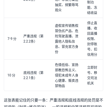
制功
抽奖、频繁辱骂
能、冻
观众
结收益
停止直
虚假宣传销售假
播、收
冒伪劣产品、危
回直播
严重违规（第
险驾驶直播、泄
7-9 分
权限、
2.2.2条）
露他人隐私信
封停账
息、冒充官方身
号、扣
份
信用分
色情低俗、宣扬
立即封
邪教恐怖主义、
底线违规（第
号、移
10 分
侵犯未成年人身
2.2.1条）
交司法
心健康、贩卖违
机关
禁物品
这张表能记住的只要一条：严重违规和底线违规的处罚是不