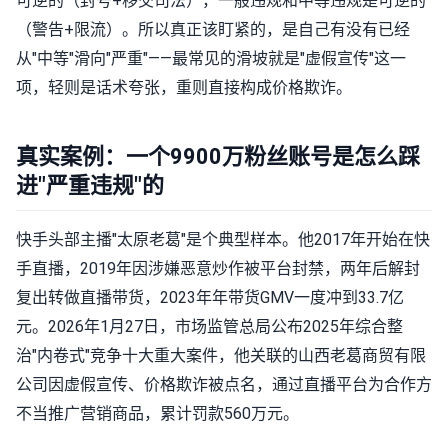
可逆的（封号+移交司法），一般违规和中等违规是可逆的
（警告+限流）。所以真正该盯紧的，是自己有没有已经
从"中等"滑向"严重"——最常见的滑坡就是"虚假宣传"这一
项，轻则是话术夸张，重则直接构成价格欺诈。
真实案例：一个9900万粉丝账号是怎么踩
进"严重违规"的
快手头部主播"太原老葛"是个典型样本。他2017年开始在快
手直播，2019年因涉嫌恶意炒作被平台封禁，两年后解封
复出转做直播带货，2023年年带货GMV一度冲到33.7亿
元。2026年1月27日，市场监管总局公布2025年综合整
治"内卷式"竞争十大重大案件，他关联的山西老葛商贸有限
公司因虚假宣传、价格欺诈被点名，通过直播平台为合作方
不当推广营销商品，累计罚款560万元。