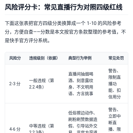
风险评分卡：常见直播行为对照四级红线
下面这张表把官方四级分类换算成一个 1-10 的风险参考
分，方便自查——分数是本文按官方条款整理的参考值，不
是快手官方评分系统。
风险分
违规级别（依据）
典型行为举例
常见处罚
警告、
直播间抽烟喝
限制直
一般违规（第
酒、刻意露纹
2-3 分
播功
2.2.4条）
身、不文明用
能、扣
语、方言挑事
信用分
警告、
低俗擦边动作、
立即中
刷粉刷赞数据造
断直
中等违规（第
假、引导站外交
4-6 分
播、限
2.2.3条）
易、非官方渠道