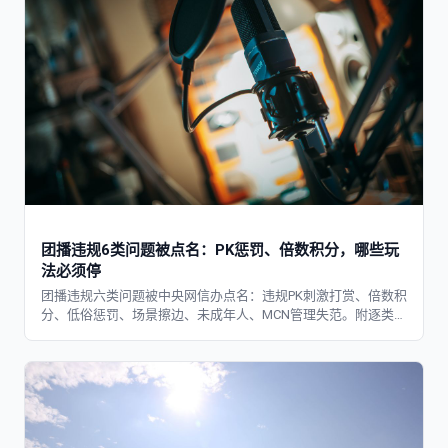
团播违规6类问题被点名：PK惩罚、倍数积分，哪些玩
法必须停
团播违规六类问题被中央网信办点名：违规PK刺激打赏、倍数积
分、低俗惩罚、场景擦边、未成年人、MCN管理失范。附逐类必
须停与可以留对照。