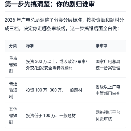
第一步先搞清楚：你的剧归谁审
2026 年广电总局调整了分类分层标准，按投资额和题材分
成三档，决定你走哪条审核线，这一步搞错后面全白做：
分类
标准
谁来审
重点
投资 300 万以上，或涉政治/军事/
国家广电总局
微短
外交/国家安全等特殊题材
统一备案管理
剧
普通
省级以上广电
微短
投资 100 万–300 万、一般题材
主管部门审查
剧
其他
网络视听平台
微短
投资低于 100 万、一般题材
负责审核
剧