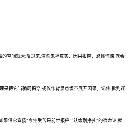
核的空间就大;反过来,渲染鬼神真实、因果报应、恐怖惊悚,就会
理是把它当骗局揭穿,或仅作背景点缀不展开因果。记住:批判迷
如果借它宣扬"今生受苦是前世报应""认命别挣扎"的宿命论,就