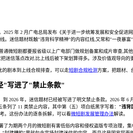
2025 年 2 月广电总局发布《关于进一步统筹发展和安全促
线。迷信题材既触"违背科学精神"的内容红线,又常和"一夜暴富
普通微短剧都要报省级以上广电部门做规划备案和成片审查,其他
就把迷信落点改对,比上线后被下架划算得多。涉及价值观导向的更
化的剧本到上线合规排查，可以走
短剧合规检测
方案，把题材、
径"写进了"禁止条款"
到 2026 年，迷信题材已经被写进了明文禁止条款。2026 年 
条列了 11 类禁止内容，其中第（五）项白纸黑字写着：
"违背
参考。这份办法的逐条拆解，可以看
微短剧发展管理办法
解读。
电总局部署了为期两个月的微短剧有害低俗内容和侵权盗版专项治理，
"封建糟粕"里就包含宣扬封建迷信的内容，而且这是国家层面的统