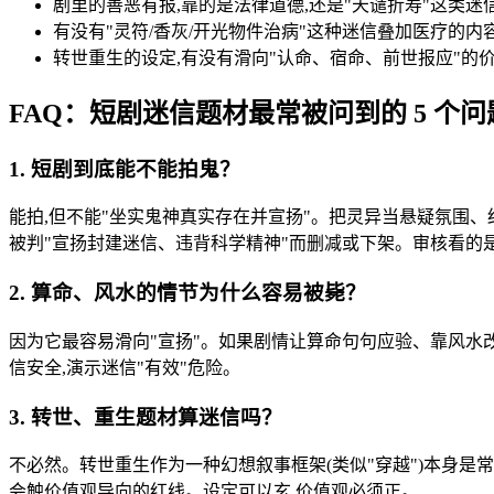
剧里的善恶有报,靠的是法律道德,还是"天谴折寿"这类迷
有没有"灵符/香灰/开光物件治病"这种迷信叠加医疗的内
转世重生的设定,有没有滑向"认命、宿命、前世报应"的
FAQ：短剧迷信题材最常被问到的 5 个问
1. 短剧到底能不能拍鬼？
能拍,但不能"坐实鬼神真实存在并宣扬"。把灵异当悬疑氛围、
被判"宣扬封建迷信、违背科学精神"而删减或下架。审核看的
2. 算命、风水的情节为什么容易被毙？
因为它最容易滑向"宣扬"。如果剧情让算命句句应验、靠风水
信安全,演示迷信"有效"危险。
3. 转世、重生题材算迷信吗？
不必然。转世重生作为一种幻想叙事框架(类似"穿越")本身是常
会触价值观导向的红线。设定可以玄,价值观必须正。