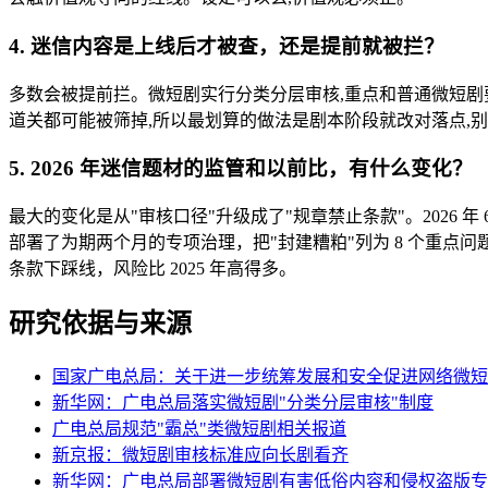
4. 迷信内容是上线后才被查，还是提前就被拦？
多数会被提前拦。微短剧实行分类分层审核,重点和普通微短剧
道关都可能被筛掉,所以最划算的做法是剧本阶段就改对落点,
5. 2026 年迷信题材的监管和以前比，有什么变化？
最大的变化是从"审核口径"升级成了"规章禁止条款"。2026
部署了为期两个月的专项治理，把"封建糟粕"列为 8 个重点问
条款下踩线，风险比 2025 年高得多。
研究依据与来源
国家广电总局：关于进一步统筹发展和安全促进网络微短
新华网：广电总局落实微短剧"分类分层审核"制度
广电总局规范"霸总"类微短剧相关报道
新京报：微短剧审核标准应向长剧看齐
新华网：广电总局部署微短剧有害低俗内容和侵权盗版专项治