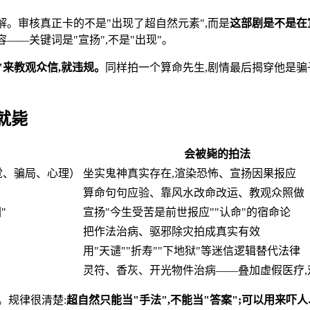
解。审核真正卡的不是"出现了超自然元素",而是
这部剧是不是在
——关键词是"宣扬",不是"出现"。
"来教观众信,就违规。
同样拍一个算命先生,剧情最后揭穿他是骗子
就毙
会被毙的拍法
觉、骗局、心理）
坐实鬼神真实存在,渲染恐怖、宣扬因果报应
算命句句应验、靠风水改命改运、教观众照做
"
宣扬"今生受苦是前世报应""认命"的宿命论
把作法治病、驱邪除灾拍成真实有效
用"天谴""折寿""下地狱"等迷信逻辑替代法律
灵符、香灰、开光物件治病——叠加虚假医疗,
。规律很清楚:
超自然只能当"手法",不能当"答案";可以用来吓