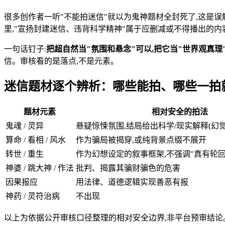
很多创作者一听"不能拍迷信"就以为鬼神题材全封死了,这是误
里,"宣扬封建迷信、违背科学精神"属于应删减或不得播出的内容
一句话钉子:
把超自然当"氛围和悬念"可以,把它当"世界观真理
信。审核看的是落点,不是元素。
迷信题材逐个辨析：哪些能拍、哪些一拍
题材元素
相对安全的拍法
鬼魂 / 灵异
悬疑惊悚氛围,结局给出科学/现实解释(幻
算命 / 看相 / 风水
作为骗局被揭穿,或纯背景点缀不展开
转世 / 重生
作为幻想设定的叙事框架,不强调"真有轮回
神婆 / 跳大神 / 作法
批判、揭露其骗财骗色的危害
因果报应
用法律、道德逻辑实现善恶有报
神药 / 灵符治病
不出现
以上为依据公开审核口径整理的相对安全边界,非平台预审结论