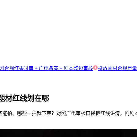
剧合规
红果过审 + 广电备案 + 剧本整包审核
投放素材合规
巨量
题材红线划在哪
些能拍、哪些一拍就下架？对照广电审核口径把红线讲清，附剧