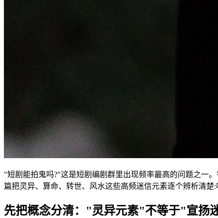
"短剧能拍鬼吗?"这是短剧编剧群里出现频率最高的问题之一
篇把灵异、算命、转世、风水这些高频迷信元素逐个辨析清楚:
先把概念分清："灵异元素"不等于"宣扬迷