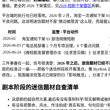
量级。更全的 2026 下架雷区，见
2026 短剧下架雷区
拆解。
平台端的执行也已经落地。2026 年 2 月，淘宝一次通知下架
不良问题。这说明迷信题材不是"擦边被限流"这么轻，而是能
时间
监管 / 平台动作
2026-02
淘宝通知下架 61 部违规微短剧
2026-06-03
广电总局部署 2 个月专项治理，8 个重点问题
2026-06-24
《微短剧发展管理办法（征求意见稿）》征求意见
三件事叠在一起，信号很清楚：
2026 年之后，迷信题材已
款的标准过一遍——把每个迷信桥段拆开看落点。像 ByeRi
修改」，氛围偏浓但落点已揭穿的归「影响推流」，分清了才
剧本阶段的迷信题材自查清单
这部剧的超自然元素,最后有没有落到科学/现实解释或被
有没有把算命、风水、作法拍成"真实有效、句句应验"?