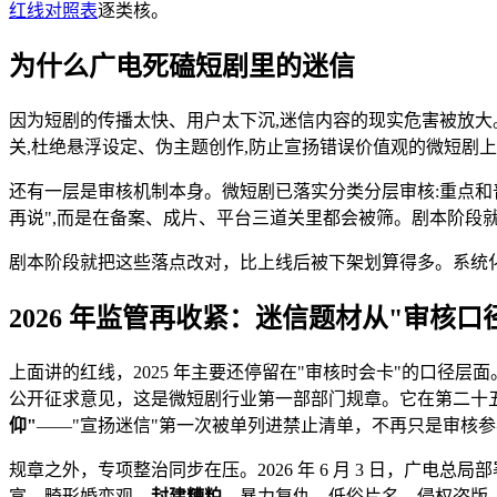
红线对照表
逐类核。
为什么广电死磕短剧里的迷信
因为短剧的传播太快、用户太下沉,迷信内容的现实危害被放大。
关,杜绝悬浮设定、伪主题创作,防止宣扬错误价值观的微短剧上
还有一层是审核机制本身。微短剧已落实分类分层审核:重点和
再说",而是在备案、成片、平台三道关里都会被筛。剧本阶段
剧本阶段就把这些落点改对，比上线后被下架划算得多。系统
2026 年监管再收紧：迷信题材从"审核口
上面讲的红线，2025 年主要还停留在"审核时会卡"的口径层面。
公开征求意见，这是微短剧行业第一部部门规章。它在第二十五
仰"
——"宣扬迷信"第一次被单列进禁止清单，不再只是审核
规章之外，专项整治同步在压。2026 年 6 月 3 日，广
富、畸形婚恋观、
封建糟粕
、暴力复仇、低俗片名、侵权盗版。