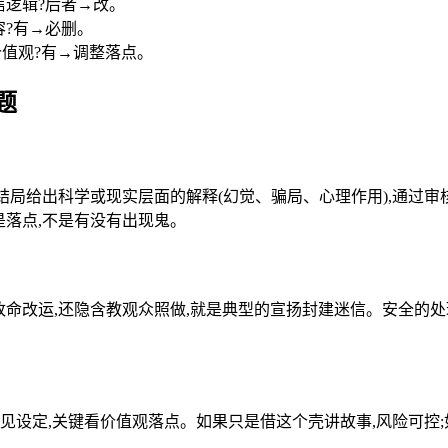
信逻辑?后者→改。
容?有→必删。
价值观?有→调整落点。
题
结局给出科学或现实层面的解释(幻觉、骗局、心理作用),通过审
是落点,不是有没有出现鬼。
改命改运,还隐含教观众照做,就是典型的宣扬封建迷信。安全的处
见设定,关键看价值观落点。如果只是借这个壳讲故事,风险可控;