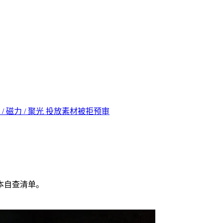
 / 磁力 / 聚光 投放素材被拒预审
本自查清单。