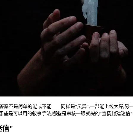
。答案不是简单的能或不能——同样是"灵异",一部能上线大爆,
哪些是可以用的叙事手法,哪些是审核一眼就毙的"宣扬封建迷信"
信"