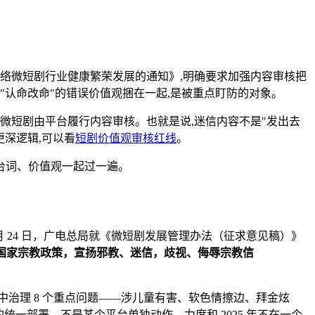
进网络微短剧行业健康繁荣发展的通知》,明确要求加强内容审核把
""认命改命"的错误价值观捆在一起,是被重点盯防的对象。
微短剧由平台履行内容审核。也就是说,迷信内容不是"发出去
深逻辑,可以看
短剧价值观审核红线
。
台词、价值观一起过一遍。
6 月 24 日，广电总局就《微短剧发展管理办法（征求意见稿）》
国家宗教政策，宣扬邪教、迷信，歧视、侮辱宗教信
集中治理 8 个重点问题——涉儿童有害、软色情擦边、拜金炫
一部署，不是某个平台单独动作，力度和 2025 年不在一个