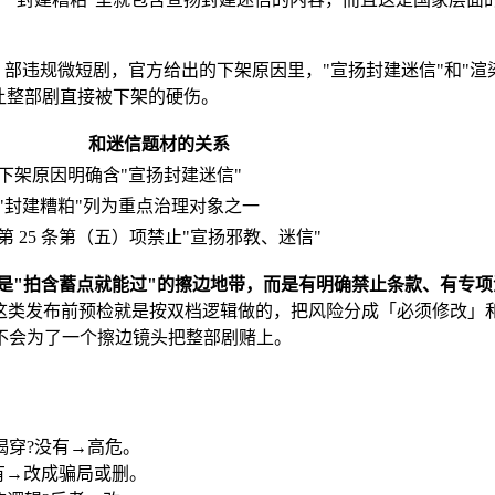
 61 部违规微短剧，官方给出的下架原因里，"宣扬封建迷信"和
让整部剧直接被下架的硬伤。
和迷信题材的关系
下架原因明确含"宣扬封建迷信"
"封建糟粕"列为重点治理对象之一
第 25 条第（五）项禁止"宣扬邪教、迷信"
经不是"拍含蓄点就能过"的擦边地带，而是有明确禁止条款、有专
sk 这类发布前预检就是按双档逻辑做的，把风险分成「必须修
不会为了一个擦边镜头把整部剧赌上。
揭穿?没有→高危。
有→改成骗局或删。