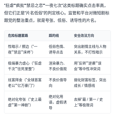
"狂虐""疯批""禁忌之恋""一夜七次"这类标题确实点击率高，
但它们正是"片名低俗"的判定核心。监管和平台对微短剧标
题党的整治重点，就是夸张、低俗、诱导性的片名。
危险标题套路
踩的线
安全改法方向
性暗示 / 擦边（"一
低俗色情、
突出剧情主线与人物
夜""禁忌""床咚"）
诱导点击
关系，不打性暗示
极端暴力虐心（"狂虐
渲染暴力、
用"反转""逆袭""误
千次""往死里整"）
不良价值观
会"等中性冲突词
炫富拜金（"全球首富
不良价值导
弱化财富标签，突出
老公""亿万豪门"）
向
成长 / 情感线
绝对化用
绝对化夸张（"史上最
去掉"最 / 第一 / 史
语，虚假诱
虐""第一神剧"）
上"等极限词
导