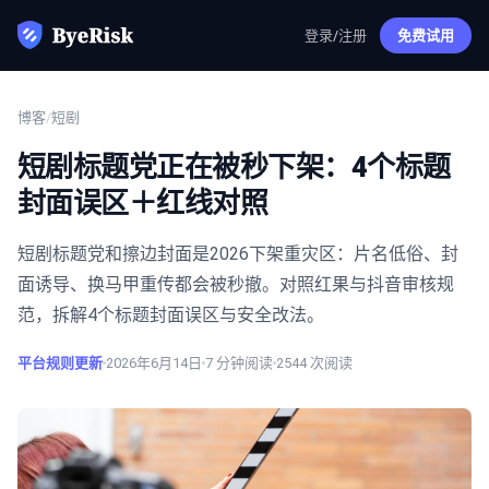
登录/注册
免费试用
博客
/
短剧
短剧标题党正在被秒下架：4个标题
封面误区＋红线对照
短剧标题党和擦边封面是2026下架重灾区：片名低俗、封
面诱导、换马甲重传都会被秒撤。对照红果与抖音审核规
范，拆解4个标题封面误区与安全改法。
平台规则更新
2026年6月14日
7
分钟阅读
2544
次阅读