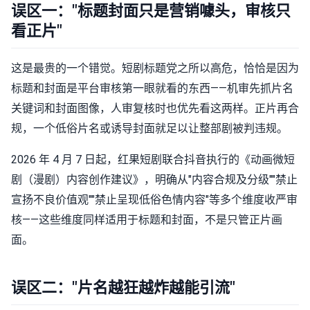
误区一："标题封面只是营销噱头，审核只
看正片"
这是最贵的一个错觉。短剧标题党之所以高危，恰恰是因为
标题和封面是平台审核第一眼就看的东西——机审先抓片名
关键词和封面图像，人审复核时也优先看这两样。正片再合
规，一个低俗片名或诱导封面就足以让整部剧被判违规。
2026 年 4 月 7 日起，红果短剧联合抖音执行的《动画微短
剧（漫剧）内容创作建议》，明确从"内容合规及分级""禁止
宣扬不良价值观""禁止呈现低俗色情内容"等多个维度收严审
核——这些维度同样适用于标题和封面，不是只管正片画
面。
误区二："片名越狂越炸越能引流"