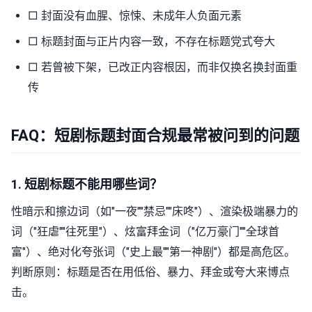
□ 封面没有血腥、惊悚、未成年人负面元素
□ 标题封面与正片内容一致，不存在标题党式夸大
□ 若曾被下架，已改正内容根因，而非仅换名换封面重
传
FAQ：短剧标题封面合规最常被问到的问题
1. 短剧标题不能用哪些词？
性暗示和擦边词（如"一夜""禁忌""床咚"）、渲染极端暴力的
词（"狂虐""往死里"）、炫富拜金词（"亿万豪门""全球首
富"）、绝对化夸张词（"史上最""第一神剧"）都是高危区。
判断原则：标题是否在用低俗、暴力、拜金或夸大来博点
击。