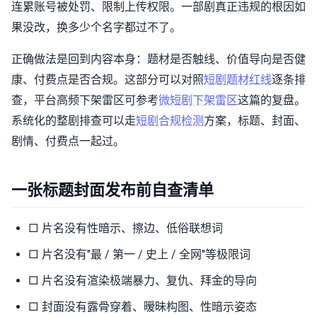
连累账号被处罚、限制上传权限。一部剧真正违规的根因如
果没改，换多少个名字都过不了。
正确做法是回到内容本身：题材是否触线、价值导向是否健
康、付费点是否合规。这部分可以对照
短剧题材红线
逐条排
查，平台高频下架雷区可参考
微短剧下架雷区
这篇的复盘。
系统化的整剧排查可以走
短剧合规检测
方案，标题、封面、
剧情、付费点一起过。
一张标题封面发布前自查清单
□ 片名没有性暗示、擦边、低俗联想词
□ 片名没有"最 / 第一 / 史上 / 全网"等极限词
□ 片名没有渲染极端暴力、复仇、拜金的导向
□ 封面没有露骨穿着、暧昧构图、性暗示姿态