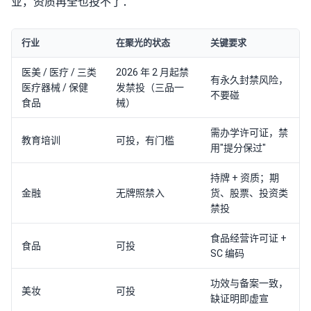
业，资质再全也投不了：
行业
在聚光的状态
关键要求
医美 / 医疗 / 三类
2026 年 2 月起禁
有永久封禁风险，
医疗器械 / 保健
发禁投（三品一
不要碰
食品
械）
需办学许可证，禁
教育培训
可投，有门槛
用"提分保过"
持牌 + 资质；期
金融
无牌照禁入
货、股票、投资类
禁投
食品经营许可证 +
食品
可投
SC 编码
功效与备案一致，
美妆
可投
缺证明即虚宣