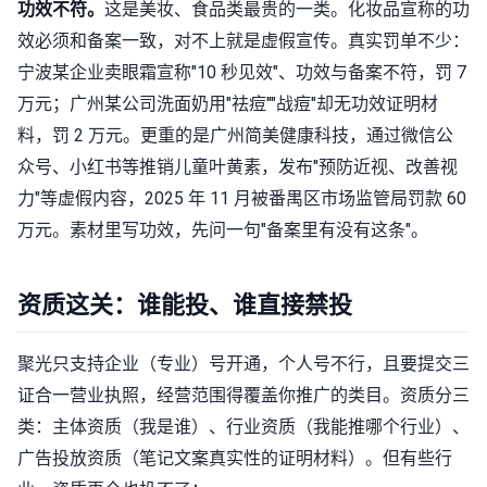
功效不符。
这是美妆、食品类最贵的一类。化妆品宣称的功
效必须和备案一致，对不上就是虚假宣传。真实罚单不少：
宁波某企业卖眼霜宣称"10 秒见效"、功效与备案不符，罚 7
万元；广州某公司洗面奶用"祛痘""战痘"却无功效证明材
料，罚 2 万元。更重的是广州简美健康科技，通过微信公
众号、小红书等推销儿童叶黄素，发布"预防近视、改善视
力"等虚假内容，2025 年 11 月被番禺区市场监管局罚款 60
万元。素材里写功效，先问一句"备案里有没有这条"。
资质这关：谁能投、谁直接禁投
聚光只支持企业（专业）号开通，个人号不行，且要提交三
证合一营业执照，经营范围得覆盖你推广的类目。资质分三
类：主体资质（我是谁）、行业资质（我能推哪个行业）、
广告投放资质（笔记文案真实性的证明材料）。但有些行