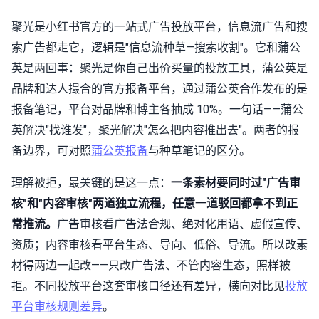
聚光是小红书官方的一站式广告投放平台，信息流广告和搜
索广告都走它，逻辑是"信息流种草—搜索收割"。它和蒲公
英是两回事：聚光是你自己出价买量的投放工具，蒲公英是
品牌和达人撮合的官方报备平台，通过蒲公英合作发布的是
报备笔记，平台对品牌和博主各抽成 10%。一句话——蒲公
英解决"找谁发"，聚光解决"怎么把内容推出去"。两者的报
备边界，可对照
蒲公英报备
与种草笔记的区分。
理解被拒，最关键的是这一点：
一条素材要同时过"广告审
核"和"内容审核"两道独立流程，任意一道驳回都拿不到正
常推流。
广告审核看广告法合规、绝对化用语、虚假宣传、
资质；内容审核看平台生态、导向、低俗、导流。所以改素
材得两边一起改——只改广告法、不管内容生态，照样被
拒。不同投放平台这套审核口径还有差异，横向对比见
投放
平台审核规则差异
。