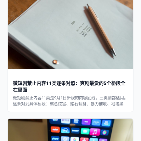
微短剧禁止内容11类逐条对照：爽剧最爱的5个桥段全
在里面
微短剧禁止内容11类是9月1日新规的内容底线，三类剧都适用。
逐条对到具体桥段：霸总炫富、赌石翻身、暴力催收、地域黑，
爽剧标配至少踩中5类。