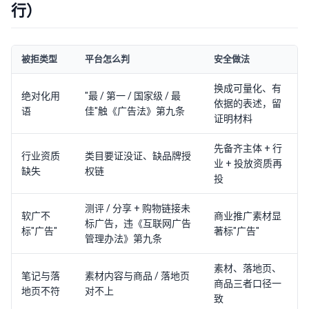
行）
被拒类型
平台怎么判
安全做法
换成可量化、有
绝对化用
"最 / 第一 / 国家级 / 最
依据的表述，留
语
佳"触《广告法》第九条
证明材料
先备齐主体 + 行
行业资质
类目要证没证、缺品牌授
业 + 投放资质再
缺失
权链
投
测评 / 分享 + 购物链接未
软广不
商业推广素材显
标广告，违《互联网广告
标"广告"
著标"广告"
管理办法》第九条
素材、落地页、
笔记与落
素材内容与商品 / 落地页
商品三者口径一
地页不符
对不上
致