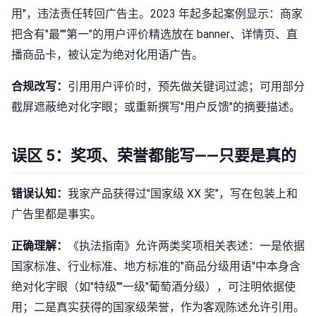
用"，违法责任转回广告主。2023 年起多起案例显示：商家
把含有"最""第一"的用户评价精选放在 banner、详情页、直
播商品卡，被认定为绝对化用语广告。
合规改写：
引用用户评价时，预先做关键词过滤；可用部分
截屏遮蔽绝对化字眼；或重新撰写"用户反馈"的摘要描述。
误区 5：奖项、荣誉都能写——只要是真的
错误认知：
我家产品获得过"国家级 XX 奖"，写在包装上和
广告里都是事实。
正确理解：
《执法指南》允许两类奖项相关表述：一是依据
国家标准、行业标准、地方标准的"商品分级用语"中本身含
绝对化字眼（如"特级""一级"葡萄酒分级），可注明依据使
用；二是真实获得的国家级荣誉，作为客观陈述允许引用。