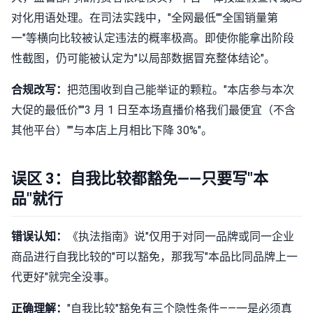
对化用语处理。在司法实践中，"全网最低""全国销量第
一"等横向比较被认定违法的概率极高。即使你能拿出阶段
性截图，仍可能被认定为"以局部数据冒充整体结论"。
合规改写：
把范围收到自己能举证的颗粒。"本店参与本次
大促的最低价""3 月 1 日至本场直播价格我们最便宜（不含
其他平台）""与本店上月相比下降 30%"。
误区 3：自我比较都豁免——只要写"本
品"就行
错误认知：
《执法指南》说"仅用于对同一品牌或同一企业
商品进行自我比较的"可以豁免，那我写"本品比同品牌上一
代更好"就完全没事。
正确理解：
"自我比较"豁免有三个隐性条件——一是必须真