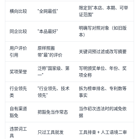
限定到"本店、本期、可举
横向比较
"全网最低"
证范围"
明确写对照对象（如旧版
同企比较
"本品最好"
本）
用户评价
原样照搬
关键词预过滤或改写摘要
引用
带"最"的评价
泛称"国家级、第
写明颁奖单位、年份、奖
奖项荣誉
一"
项全称
行业领先
"行业领先、技术
拆为榜单排名、专利数等
类
领先"
事实
自有渠道
当作初次违法时的减免依
把豁免当作常态
豁免
据
违禁词工
只过工具就发
工具排查 + 人工语境二审
具