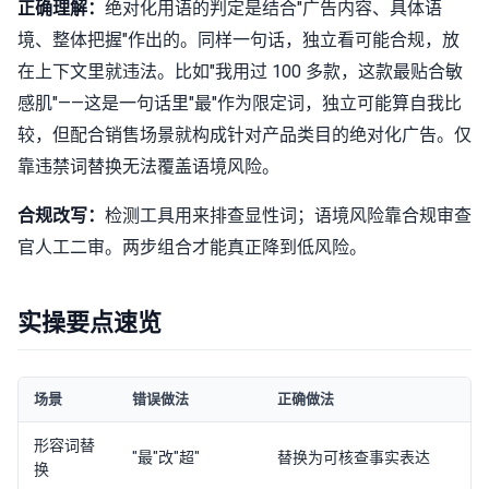
正确理解：
绝对化用语的判定是结合"广告内容、具体语
境、整体把握"作出的。同样一句话，独立看可能合规，放
在上下文里就违法。比如"我用过 100 多款，这款最贴合敏
感肌"——这是一句话里"最"作为限定词，独立可能算自我比
较，但配合销售场景就构成针对产品类目的绝对化广告。仅
靠违禁词替换无法覆盖语境风险。
合规改写：
检测工具用来排查显性词；语境风险靠合规审查
官人工二审。两步组合才能真正降到低风险。
实操要点速览
场景
错误做法
正确做法
形容词替
"最"改"超"
替换为可核查事实表达
换