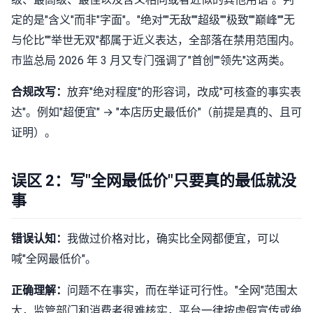
定的是"含义"而非"字面"。"绝对""无敌""超级""极致""巅峰""无
与伦比""举世无双"都属于近义表达，全部落在禁用范围内。
市监总局 2026 年 3 月又专门强调了"首创""领先"这两类。
合规改写：
放弃"绝对程度"的形容词，改成"可核查的事实表
达"。例如"超便宜" → "本店历史最低价"（前提是真的、且可
证明）。
误区 2：写"全网最低价"只要真的最低就没
事
错误认知：
我做过价格对比，确实比全网都便宜，可以
喊"全网最低价"。
正确理解：
问题不在事实，而在举证可行性。"全网"范围太
大，监管部门和消费者很难核实，平台一律按虚假宣传或绝