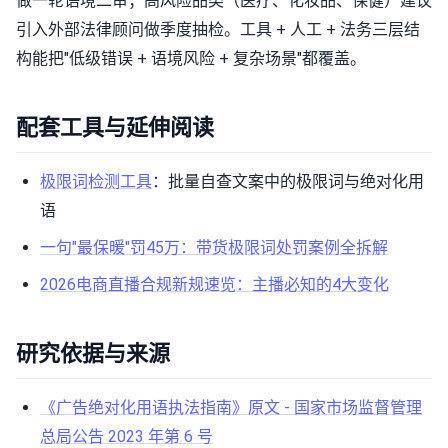
做一轮语境二审；高风险品类（医疗、化妆品、保健）建议
引入外部法律顾问做季度抽检。工具 + 人工 + 法务三层结
构能把"低级错误 + 语境风险 + 复杂场景"都覆盖。
配套工具与延伸阅读
极限词检测工具
：批量自查文案中的极限词与绝对化用
语
一句"最保暖"罚45万：带货极限词处罚案例全拆解
2026电商直播合规新规速览：主播必知的4大变化
研究依据与来源
《广告绝对化用语执法指南》原文 - 国家市场监督管理
总局公告 2023 年第 6 号