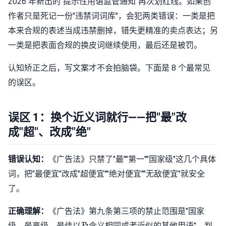
2026 年新出的"提示性用语监管通知"再次划红线。如果创
作者只是死记一份"违禁词词库"，会犯两类错误：一类是把
本来合规的表述当成违禁删掉，错失更精准的卖点表达；另
一类是把表面合规的换皮词继续使用，最后还是被罚。
认知矫正之后，写文案才不会拍脑袋。下面是 8 个最常见
的误区。
误区 1：换个近义词就行——把"最"改
成"超"、改成"绝"
错误认知：
《广告法》只禁了"最""第一""国家级"这几个具体
词，把"最便宜"改成"超便宜""绝对便宜""无敌便宜"就安全
了。
正确理解：
《广告法》第九条第三项的禁止范围是"国家
级、最高级、最佳以及含义相同或者近似的其他用语"。判