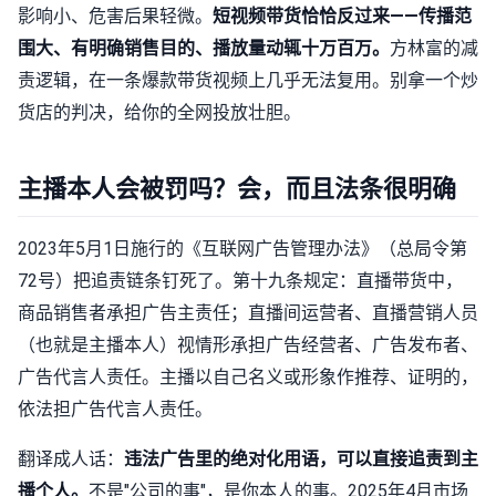
影响小、危害后果轻微。
短视频带货恰恰反过来——传播范
围大、有明确销售目的、播放量动辄十万百万。
方林富的减
责逻辑，在一条爆款带货视频上几乎无法复用。别拿一个炒
货店的判决，给你的全网投放壮胆。
主播本人会被罚吗？会，而且法条很明确
2023年5月1日施行的《互联网广告管理办法》（总局令第
72号）把追责链条钉死了。第十九条规定：直播带货中，
商品销售者承担广告主责任；直播间运营者、直播营销人员
（也就是主播本人）视情形承担广告经营者、广告发布者、
广告代言人责任。主播以自己名义或形象作推荐、证明的，
依法担广告代言人责任。
翻译成人话：
违法广告里的绝对化用语，可以直接追责到主
播个人。
不是"公司的事"，是你本人的事。2025年4月市场