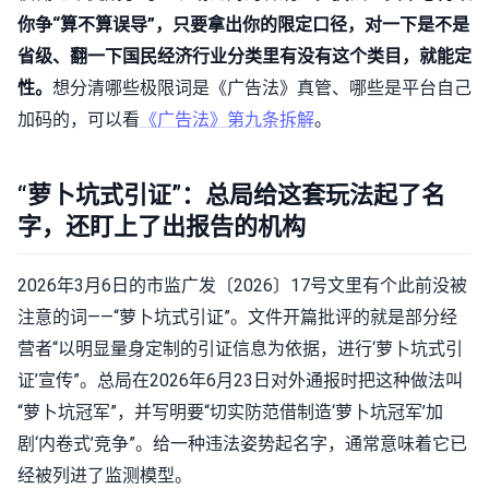
你争“算不算误导”，只要拿出你的限定口径，对一下是不是
省级、翻一下国民经济行业分类里有没有这个类目，就能定
性。
想分清哪些极限词是《广告法》真管、哪些是平台自己
加码的，可以看
《广告法》第九条拆解
。
“萝卜坑式引证”：总局给这套玩法起了名
字，还盯上了出报告的机构
2026年3月6日的市监广发〔2026〕17号文里有个此前没被
注意的词——“萝卜坑式引证”。文件开篇批评的就是部分经
营者“以明显量身定制的引证信息为依据，进行‘萝卜坑式引
证’宣传”。总局在2026年6月23日对外通报时把这种做法叫
“萝卜坑冠军”，并写明要“切实防范借制造‘萝卜坑冠军’加
剧‘内卷式’竞争”。给一种违法姿势起名字，通常意味着它已
经被列进了监测模型。