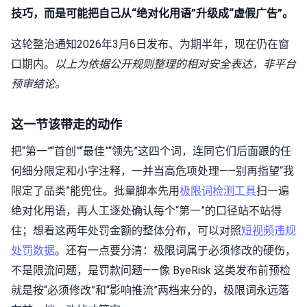
技巧，而是可能把自己从“绝对化用语”升级成“虚假广告”。
这轮整治通知2026年3月6日发布、为期半年，现在仍在窗
口期内。
以上为依据公开规则整理的相对安全表达，非平台
预审结论。
这一节该带走的动作
把“第一”“首创”“最佳”“领先”这四个词，连同它们后面跟的任
何细分限定和小字注释，一并当高危项处理——别再指望“我
限定了品类”能兜住。批量脚本先用
极限词检测工具
扫一遍
绝对化用语，再人工逐处确认每个“第一”的口径站不站得
住；想看这两年处罚金额的整体分布，可以对照
短视频违规
处罚数据
。还有一点要分清：极限词属于必须修改的硬伤，
不是限流问题，是罚款问题——像 ByeRisk 这类发布前预检
就是按“必须修改”和“影响推流”两档来分的，极限词永远落