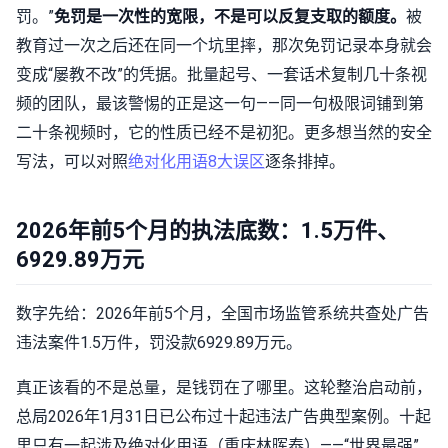
罚。”
免罚是一次性的宽限，不是可以反复支取的额度。
被
教育过一次之后还在同一个坑里摔，那次免罚记录本身就会
变成“屡教不改”的凭据。批量起号、一套话术复制几十条视
频的团队，最该警惕的正是这一句——同一句极限词铺到第
二十条视频时，它的性质已经不是初犯。更多想当然的安全
写法，可以对照
绝对化用语8大误区
逐条排掉。
2026年前5个月的执法底数：1.5万件、
6929.89万元
数字先给：2026年前5个月，全国市场监管系统共查处广告
违法案件1.5万件，罚没款6929.89万元。
真正该看的不是总量，是钱罚在了哪里。这轮整治启动前，
总局2026年1月31日已公布过十起违法广告典型案例。十起
里只有一起涉及绝对化用语（重庆林晖泰）——“世界最强”