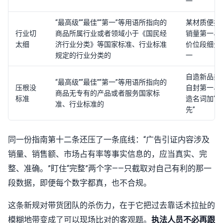
一
“最高级”“最佳”“第一”等用语所指向的
某材质便携
行业切
商品所属行业或者领域小于《国民经
销量第一、
太细
济行业分类》等国家标准、行业标准
价位段细分
规定的行业分类的
一
自造新品类
“最高级”“最佳”“第一”等用语所指向的
压根没
自封第一、
商品无专有的产品或者服务国家标
标准
造名词加“领
准、行业标准的
先”
同一份指南第十二条还压了一条底线：“广告引证内容涉及
销量、销售额、市场占有率等事实信息的，应当真实、完
整、准确。”盯住“完整”两个字——只截取对自己有利的那一
段数据，即便每个数字都真，也不合规。
这条新规对带货团队的杀伤力，在于它把过去靠话术拉扯的
模糊地带变成了可以现场比对的客观题。
执法人员不必再跟