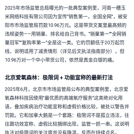
2025年市场监管总局曝光的一批典型案例里，河南一穗玉
米网络科技有限公司因为宣传"销售第一，全国全网"，被安
阳市市场监管局罚款10.96万元。这是带货文案里最高频的
违规姿势——用销量、排名给自己背书。"销量第一""全网销
量冠军""复购率第一"全是这一类。它的罚额低于20万起罚
线，说明适用了减责情形（详见后文执法指南部分），但
10.96万对一个中小带货公司，依然是真金白银的痛。
北京爱氧森林：极限词 + 功能宣称的最新打法
2025年6月，北京市市场监管局公布的典型案例里，北京爱
氧森林科技因使用"最优质的高端氧疗服务"这类绝对化用
语，叠加疾病治疗功能宣称和虚假价格比较，被处以警告并
罚款。它和加拿大鹅是一个套路：极限词不是孤立违法，往
往跟功效宣称、虚假比较捆绑出现，监管一抓一串。这说明
执法对极限词的关注度并没有降温，反而在持续点名。