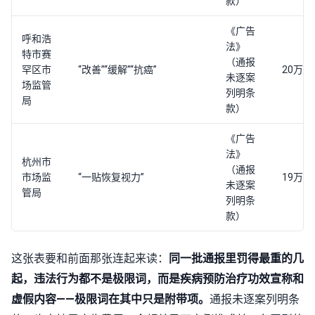
款）
《广告
呼和浩
法》
特市赛
（通报
罕区市
“改善”“缓解”“抗癌”
20万元
未逐案
场监管
列明条
局
款）
《广告
法》
杭州市
（通报
市场监
“一贴恢复视力”
19万元
未逐案
管局
列明条
款）
这张表要和前面那张连起来读：
同一批通报里罚得最重的几
起，违法行为都不是极限词，而是疾病预防治疗功效宣称和
虚假内容——极限词在其中只是附带项。
通报未逐案列明条