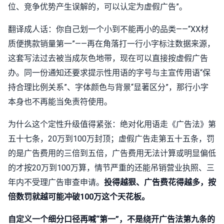
位、竞争优势产生误解的，可以认定为虚假广告”。
翻译成人话：你自己划一个小到不能再小的品类——“XX材
质便携款销量第一”——再在角落打一行小字标注数据来源，
这套写法过去被当成灰色地带，现在可以直接按虚假广告
办。同一份通知还要求提示性用语的字号与主宣传用语“保
持合理比例关系”、字体颜色与背景“显著区分”，那行小字
本身也不再能当免责符使用。
为什么这个定性升级值得紧张：绝对化用语走《广告法》第
五十七条，20万到100万封顶；虚假广告走第五十五条，罚
的是广告费用的三倍到五倍，广告费用无法计算或明显偏低
的才按20万到100万算，情节严重的还能吊销营业执照、三
年内不受理广告审查申请。
投得越狠、广告费花得越多，按
倍数罚就越可能冲破100万这个天花板。
自定义一个细分口径再喊“第一”，不是绕开广告法第九条的