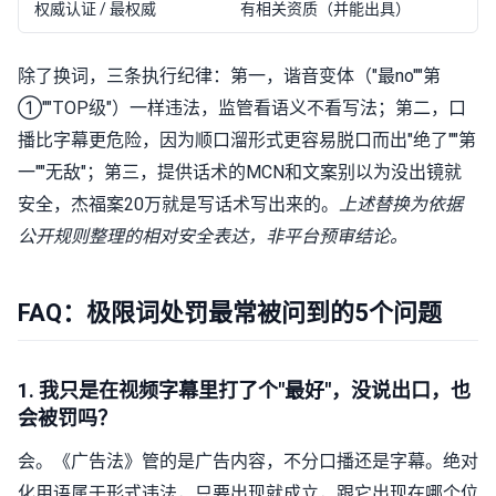
权威认证 / 最权威
有相关资质（并能出具）
除了换词，三条执行纪律：第一，谐音变体（"最no""第
①""TOP级"）一样违法，监管看语义不看写法；第二，口
播比字幕更危险，因为顺口溜形式更容易脱口而出"绝了""第
一""无敌"；第三，提供话术的MCN和文案别以为没出镜就
安全，杰福案20万就是写话术写出来的。
上述替换为依据
公开规则整理的相对安全表达，非平台预审结论。
FAQ：极限词处罚最常被问到的5个问题
1. 我只是在视频字幕里打了个"最好"，没说出口，也
会被罚吗？
会。《广告法》管的是广告内容，不分口播还是字幕。绝对
化用语属于形式违法，只要出现就成立，跟它出现在哪个位