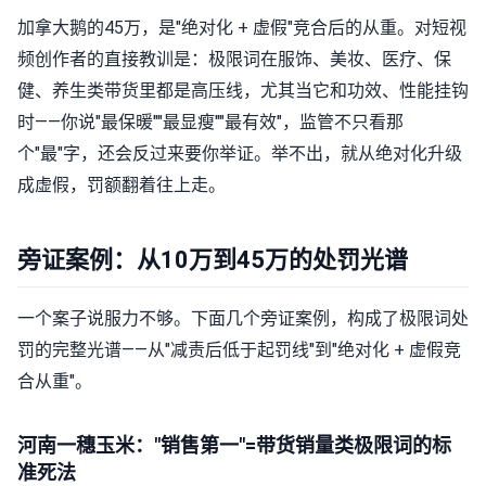
加拿大鹅的45万，是"绝对化 + 虚假"竞合后的从重。对短视
频创作者的直接教训是：极限词在服饰、美妆、医疗、保
健、养生类带货里都是高压线，尤其当它和功效、性能挂钩
时——你说"最保暖""最显瘦""最有效"，监管不只看那
个"最"字，还会反过来要你举证。举不出，就从绝对化升级
成虚假，罚额翻着往上走。
旁证案例：从10万到45万的处罚光谱
一个案子说服力不够。下面几个旁证案例，构成了极限词处
罚的完整光谱——从"减责后低于起罚线"到"绝对化 + 虚假竞
合从重"。
河南一穗玉米："销售第一"=带货销量类极限词的标
准死法