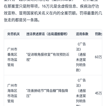
在那案里只是附带项，16万元是含虚假信息、疾病治疗功
效宣称、冒用国家机关名义在内的全案罚额。罚得最重的几
张走的都是另一条路。
处罚机关
违法表述原话（总局通报载明）
适用条款
罚款金
《广告
广州市
法》
番禺区
“促进眼角膜修复”“有效预防近
（通报
60万元
市场监
视”
未逐案
管局
列明条
款）
《广告
广州市
法》
海珠区
“改善肺结节”“降血糖”“降脂降
（通报
45万元
市场监
压”
未逐案
管局
列明条