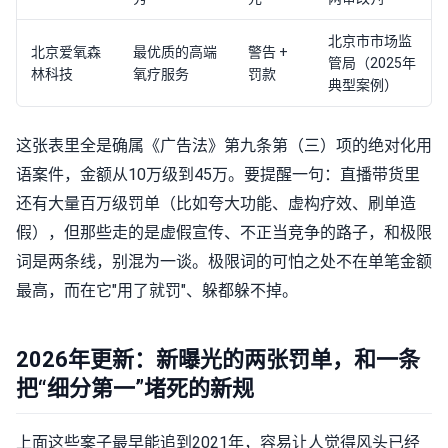
北京市市场监
北京爱氧森
最优质的高端
警告 +
管局（2025年
林科技
氧疗服务
罚款
典型案例）
这张表里全是确属《广告法》第九条第（三）项的绝对化用
语案件，金额从10万级到45万。要提醒一句：直播带货里
还有大量百万级罚单（比如夸大功能、虚构疗效、刷单造
假），但那些走的是虚假宣传、不正当竞争的路子，和极限
词是两条线，别混为一谈。极限词的可怕之处不在单笔金额
最高，而在它"用了就罚"、躲都躲不掉。
2026年更新：新曝光的两张罚单，和一条
把“细分第一”堵死的新规
上面这些案子最早能追到2021年，容易让人觉得风头已经