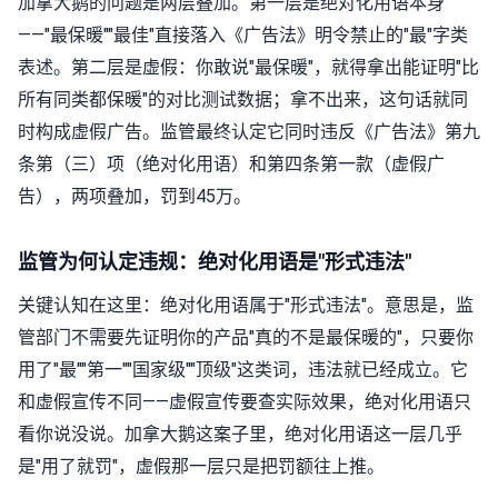
加拿大鹅的问题是两层叠加。第一层是绝对化用语本身
——"最保暖""最佳"直接落入《广告法》明令禁止的"最"字类
表述。第二层是虚假：你敢说"最保暖"，就得拿出能证明"比
所有同类都保暖"的对比测试数据；拿不出来，这句话就同
时构成虚假广告。监管最终认定它同时违反《广告法》第九
条第（三）项（绝对化用语）和第四条第一款（虚假广
告），两项叠加，罚到45万。
监管为何认定违规：绝对化用语是"形式违法"
关键认知在这里：绝对化用语属于"形式违法"。意思是，监
管部门不需要先证明你的产品"真的不是最保暖的"，只要你
用了"最""第一""国家级""顶级"这类词，违法就已经成立。它
和虚假宣传不同——虚假宣传要查实际效果，绝对化用语只
看你说没说。加拿大鹅这案子里，绝对化用语这一层几乎
是"用了就罚"，虚假那一层只是把罚额往上推。