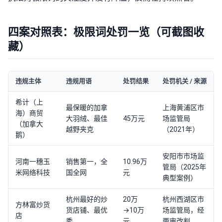
四案对照表：极限词处罚一览（可截图收
藏）
违规主体
违规用语
处罚结果
处罚机关 / 来源
希计（上
最保暖的加拿
上海黄浦区市
海）商贸
大羽绒、最佳
45万元
场监管局
（加拿大
越野夹克
（2021年）
鹅）
安阳市市场监
河南一穗玉
销售第一，全
10.96万
管局（2025年
米网络科技
国全网
元
典型案例）
杭州最好的炒
20万
杭州西湖区市
方林富炒货
货店铺、最优
→10万
场监管局，经
店
秀
元
两审改判