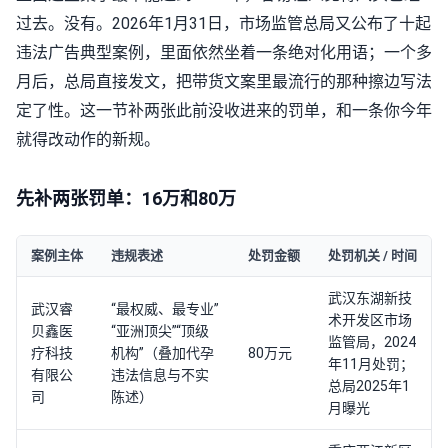
过去。没有。2026年1月31日，市场监管总局又公布了十起
违法广告典型案例，里面依然坐着一条绝对化用语；一个多
月后，总局直接发文，把带货文案里最流行的那种擦边写法
定了性。这一节补两张此前没收进来的罚单，和一条你今年
就得改动作的新规。
先补两张罚单：16万和80万
案例主体
违规表述
处罚金额
处罚机关 / 时间
武汉东湖新技
武汉睿
“最权威、最专业”
术开发区市场
贝鑫医
“亚洲顶尖”“顶级
监管局，2024
疗科技
机构”（叠加代孕
80万元
年11月处罚；
有限公
违法信息与不实
总局2025年1
司
陈述）
月曝光