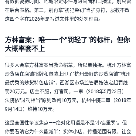
有数据要把时间、地域限定条件写进画面和口播里，别只留
在后台表格。第三，别再拿“初犯免罚”当护身符，屡教不改
这四个字在2026年是写进文件里的处罚理由。
方林富案：唯一一个"罚轻了"的标杆，但你
大概率套不上
很多人会拿方林富案当救命稻草，所以单独拆。杭州方林富
炒货店在店铺招牌和包装上印了"杭州最好的炒货店铺""杭州
最优秀的炒货特色店铺"，西湖区市场监管局按法定起罚线
罚20万元。店主不服，打官司。一审（2018年5月23日）
法院依"过罚相当"原则改判10万元，杭州中院二审（2018年
9月14日）维持10万元。
这是全国性争议焦点——绝对化用语是不是"小错重罚"。但
你要看清它为什么能减半：实体小店、传播范围有限、社会