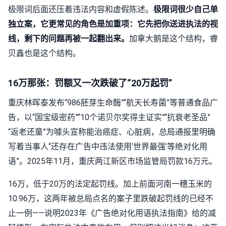
极限词后面还压着违法内容和虚假陈述。
极限词很少自己单
独立案，它更常见的角色是加重项：它先把你送进执法的视
线，剩下的问题再被一起翻出来。
加拿大鹅是这个结构，睿
贝鑫也是这个结构。
16万那张：罚额又一次跌破了“20万起罚”
重庆林晖泰发布“986胚芽生命酶”“航天长寿菌”等普通食品广
告，以“国宝级密药”“10个诺贝尔奖得主证实”“抗衰老圣品”
“返老还童”为噱头宣称能治癌症、心脏病，总局通报里明确
写着当事人“还存在广告中违法使用‘世界最强’等绝对化用
语”。2025年11月，重庆两江新区市场监管局罚款16万元。
16万，低于20万的法定起罚线。加上前面河南一穗玉米的
10.96万，这两年被总局点名的案子里跌破起罚线的已经不
止一例——说明2023年《广告绝对化用语执法指南》给的减