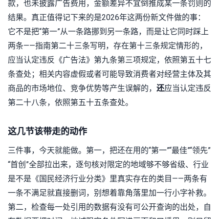
款，也未披露广告费用，金额差异不宜倒推成某一条罚则的
结果。真正值得记下来的是2026年这两份新文件做的事：
它不是把“第一”从一条路挪到另一条路，而是让它同时踩上
两条——指南第二十三条写明，存在第十三条规定情形的，
应当认定违反《广告法》第九条第三项规定，依照第五十七
条查处；相关内容虚假或者可能导致消费者对经营主体及其
商品的市场地位、竞争优势等产生误解的，
还
应当认定违反
第二十八条，依照第五十五条查处。
这几节该带走的动作
三件事，今天就能做。第一，把还在用的“第一”“最佳”“领先”
“首创”全部拉出来，逐句核对限定的地域够不够省级、行业
是不是《国民经济行业分类》里真实存在的类目——两条有
一条不满足就直接删词，别想着靠角落里加一行小字补救。
第二，检查每一处引用的数据有没有可公开查询的出处，自