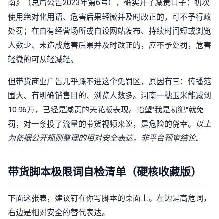
南》（总局公告2023年第6号），确实开了减责口子：初次
使用绝对化用语、危害后果轻微并及时改正的，可不予行政
处罚；在自有经营场所或自设网站发布、持续时间短或浏览
人数少、未造成危害后果并及时改正的，应不予处罚，危害
轻微的可从轻减轻。
但带货商业广告几乎踩不进这个免罚区，原因有三：传播范
围大、有明确销售目的、浏览人数多。河南一穗玉米能减到
10.96万，已经是减责的天花板表现。指望"我是初犯"就免
罚，对一条投了流量的带货视频来说，是危险的侥幸。
以上
为依据公开规则整理的相对安全表达，非平台预审结论。
带货脚本极限词自检清单（硬核收藏版）
下面这张表，建议钉在你写脚本的桌面上。左边是高危词，
右边是相对安全的替代表达。