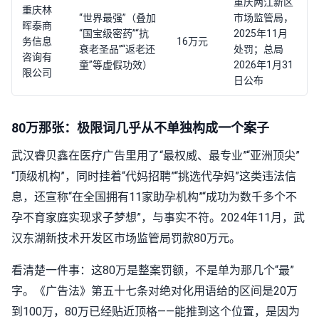
重庆两江新区
重庆林
“世界最强”（叠加
市场监管局，
晖泰商
“国宝级密药”“抗
2025年11月
务信息
16万元
衰老圣品”“返老还
处罚；总局
咨询有
童”等虚假功效）
2026年1月31
限公司
日公布
80万那张：极限词几乎从不单独构成一个案子
武汉睿贝鑫在医疗广告里用了“最权威、最专业”“亚洲顶尖”
“顶级机构”，同时挂着“代妈招聘”“挑选代孕妈”这类违法信
息，还宣称“在全国拥有11家助孕机构”“成功为数千多个不
孕不育家庭实现求子梦想”，与事实不符。2024年11月，武
汉东湖新技术开发区市场监管局罚款80万元。
看清楚一件事：这80万是整案罚额，不是单为那几个“最”
字。《广告法》第五十七条对绝对化用语给的区间是20万
到100万，80万已经贴近顶格——能推到这个位置，是因为