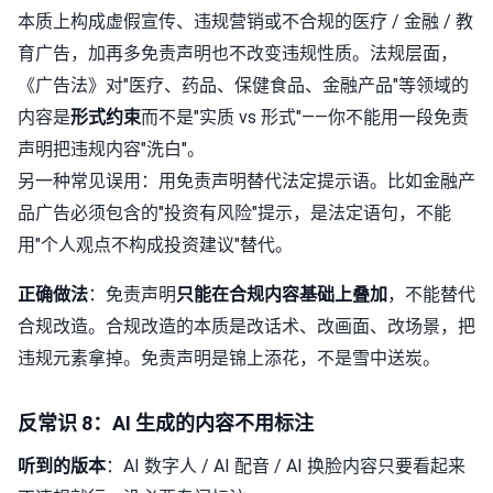
本质上构成虚假宣传、违规营销或不合规的医疗 / 金融 / 教
育广告，加再多免责声明也不改变违规性质。法规层面，
《广告法》对"医疗、药品、保健食品、金融产品"等领域的
内容是
形式约束
而不是"实质 vs 形式"——你不能用一段免责
声明把违规内容"洗白"。
另一种常见误用：用免责声明替代法定提示语。比如金融产
品广告必须包含的"投资有风险"提示，是法定语句，不能
用"个人观点不构成投资建议"替代。
正确做法
：免责声明
只能在合规内容基础上叠加
，不能替代
合规改造。合规改造的本质是改话术、改画面、改场景，把
违规元素拿掉。免责声明是锦上添花，不是雪中送炭。
反常识 8：AI 生成的内容不用标注
听到的版本
：AI 数字人 / AI 配音 / AI 换脸内容只要看起来