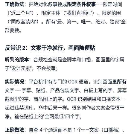
正确做法
：把绝对化叙事换成
限定条件叙事
——限定时间
（"近三个月"）、限定主体（"我们直播间"）、限定范围
（"同款套装内"）。所有"最、第一、唯一、绝对、独家"全
部要换。
反常识 2：文案干净就行，画面随便贴
听到的版本
：合规检查就是查脚本和口播，画面里的字属
于"设计元素"，不会被审。
实际情况
：平台机审有专门的 OCR 通道，识别画面里
所有
文字——字幕、贴纸、产品包装文字、白板上写的字、屏幕
截图里的字、商品图上的字。OCR 识别结果和口播文本一
起进违禁词库，命中后果一样。很多创作者文案查得很干
净，输在贴纸上的"全网最低"四个字。
正确做法
：自查 4 个通道而不是 1 个——文案（口播稿）、