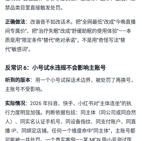
禁品类目里直接触发处罚。
正确做法
：改谐音不如改话术。把"全网最低"改成"今晚直播
间专属价"、把"治疗失眠"改成"舒缓助眠的使用体验"——本
质是用"限定条件"替代"绝对承诺"，不是用"奇怪写法"替
代"敏感词"。
反常识 6：小号试水违规不会影响主账号
听到的版本
：用一个小号试探话术边界，被处罚了再换号，
主账号不受影响。
实际情况
：2026 年抖音、快手、小红书对"主体连坐"的执
行力度明显加强。判断依据包括：同主体（同公司或同自然
人）、同实名认证手机号、同设备指纹、同支付账户、同直
播 IP、同绑定店铺。任何一个维度命中"同主体"，主账号都
可能被一并处罚。一个真实案例——某 MCN 用小号测试医