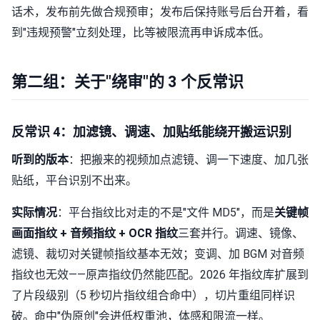
话术，发布前先做合规预审；发布后保持账号后台开着，看
到"违规预警"立刻处理，比等被限流再申诉成本低。
第二组：关于"绕审"的 3 个反常识
反常识 4：加滤镜、调速、加贴纸能绕开搬运识别
听到的版本
：把搬来的视频加点滤镜、调一下速度、加几张
贴纸，平台识别不出来。
实际情况
：平台指纹比对走的不是"文件 MD5"，而是
关键帧
画面指纹 + 音频指纹 + OCR 指纹
三套并行。调速、镜像、
滤镜、裁切对关键帧指纹基本无效；变调、加 BGM 对音频
指纹也无效——原声指纹仍然能匹配。2026 年指纹库扩展到
了片段级别（5 秒切片指纹组合命中），切片重组同样识
破。命中"伪原创"会进低权重池，体感和限流一样。