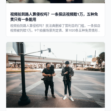
视频拍到路人算侵权吗？一条探店视频赔1万，五种免
责只有一条能用
视频拍到路人算侵权吗？民法典删掉了营利目的门槛，一条探店
视频被判赔1万。9个拍摄场景判定表、第1020条五种免责情形
逐条拆解、路人出镜打码四步自查清单，发布前一次过完。