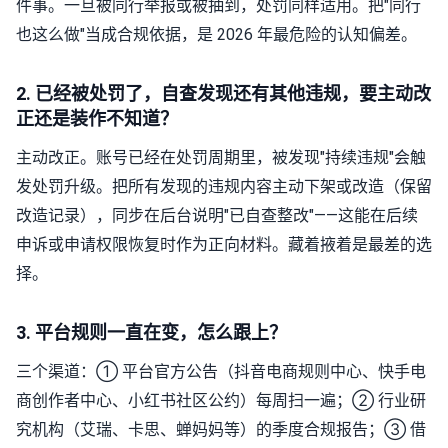
件事。一旦被同行举报或被抽到，处罚同样适用。把"同行
也这么做"当成合规依据，是 2026 年最危险的认知偏差。
2. 已经被处罚了，自查发现还有其他违规，要主动改
正还是装作不知道？
主动改正。账号已经在处罚周期里，被发现"持续违规"会触
发处罚升级。把所有发现的违规内容主动下架或改造（保留
改造记录），同步在后台说明"已自查整改"——这能在后续
申诉或申请权限恢复时作为正向材料。藏着掖着是最差的选
择。
3. 平台规则一直在变，怎么跟上？
三个渠道：① 平台官方公告（抖音电商规则中心、快手电
商创作者中心、小红书社区公约）每周扫一遍；② 行业研
究机构（艾瑞、卡思、蝉妈妈等）的季度合规报告；③ 借