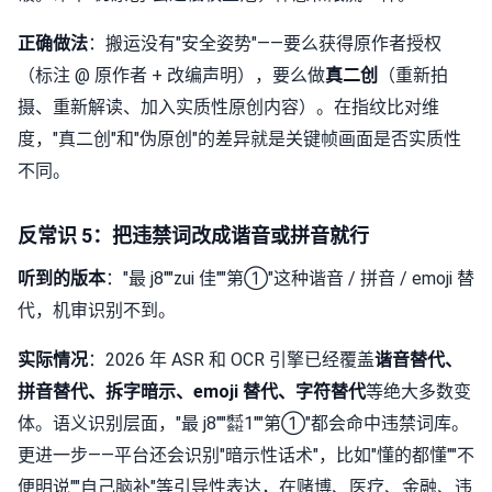
正确做法
：搬运没有"安全姿势"——要么获得原作者授权
（标注 @ 原作者 + 改编声明），要么做
真二创
（重新拍
摄、重新解读、加入实质性原创内容）。在指纹比对维
度，"真二创"和"伪原创"的差异就是关键帧画面是否实质性
不同。
反常识 5：把违禁词改成谐音或拼音就行
听到的版本
："最 j8""zui 佳""第①"这种谐音 / 拼音 / emoji 替
代，机审识别不到。
实际情况
：2026 年 ASR 和 OCR 引擎已经覆盖
谐音替代、
拼音替代、拆字暗示、emoji 替代、字符替代
等绝大多数变
体。语义识别层面，"最 j8""㍿1""第①"都会命中违禁词库。
更进一步——平台还会识别"暗示性话术"，比如"懂的都懂""不
便明说""自己脑补"等引导性表达，在赌博、医疗、金融、违