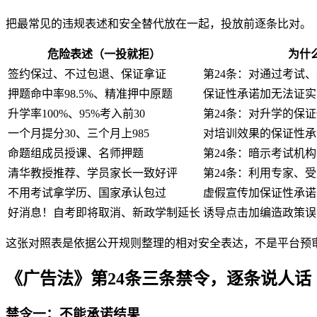
把最常见的违规表述和安全替代放在一起，投放前逐条比对。
危险表述（一投就拒）
为什
签约保过、不过包退、保证拿证
第24条：对通过考试
押题命中率98.5%、精准押中原题
保证性承诺加无法证实
升学率100%、95%考入前30
第24条：对升学的保
一个月提分30、三个月上985
对培训效果的保证性承
命题组成员授课、名师押题
第24条：暗示考试机
清华教授推荐、学员家长一致好评
第24条：利用专家、
不用考试拿学历、国家承认包过
虚假宣传加保证性承诺
好消息！自考即将取消、新政学制延长
诱导点击加编造政策误
这张对照表是依据公开规则整理的相对安全表达，不是平台预审
《广告法》第24条三条禁令，逐条说人话
禁令一：不能承诺结果