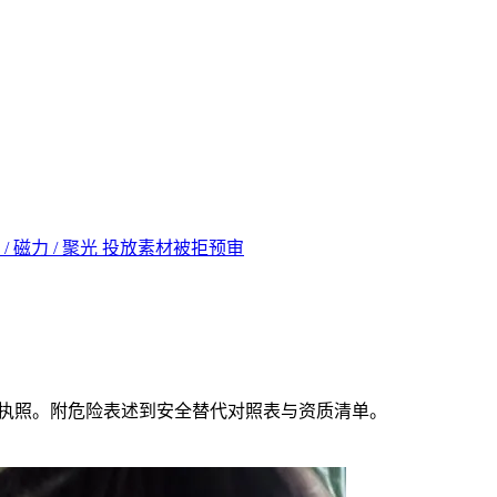
 / 磁力 / 聚光 投放素材被拒预审
销执照。附危险表述到安全替代对照表与资质清单。