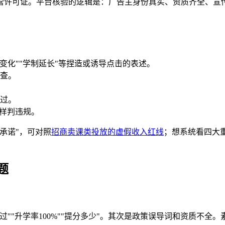
营许可证。平台核验的逻辑是：广告主身份真实、资质齐全、宣
考纲变化""学制延长"等捏造或诱导点击的表述。
都查。
过。
一样判违规。
承诺"，可对照
招商卖课类投放的虚假收入红线
；想系统看四大
题
过""升学率100%""提分多少"。其次是政策误导词和资质不