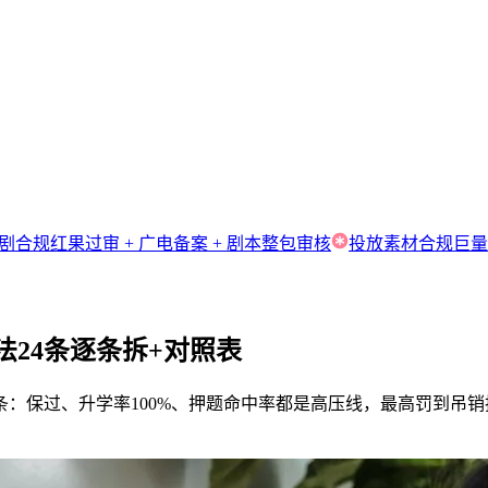
剧合规
红果过审 + 广电备案 + 剧本整包审核
投放素材合规
巨量
24条逐条拆+对照表
条：保过、升学率100%、押题命中率都是高压线，最高罚到吊