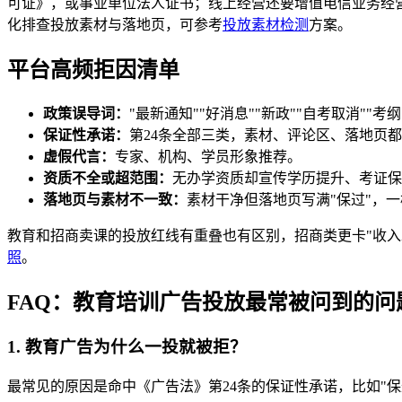
可证》，或事业单位法人证书；线上经营还要增值电信业务经
化排查投放素材与落地页，可参考
投放素材检测
方案。
平台高频拒因清单
政策误导词：
"最新通知""好消息""新政""自考取消""
保证性承诺：
第24条全部三类，素材、评论区、落地页
虚假代言：
专家、机构、学员形象推荐。
资质不全或超范围：
无办学资质却宣传学历提升、考证保
落地页与素材不一致：
素材干净但落地页写满"保过"，
教育和招商卖课的投放红线有重叠也有区别，招商类更卡"收入
照
。
FAQ：教育培训广告投放最常被问到的问
1. 教育广告为什么一投就被拒？
最常见的原因是命中《广告法》第24条的保证性承诺，比如"保