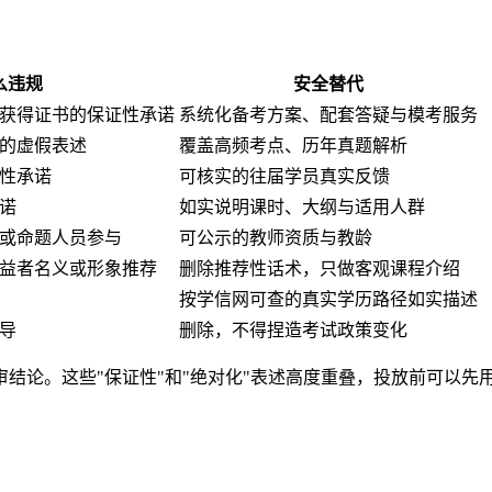
么违规
安全替代
、获得证书的保证性承诺
系统化备考方案、配套答疑与模考服务
的虚假表述
覆盖高频考点、历年真题解析
证性承诺
可核实的往届学员真实反馈
诺
如实说明课时、大纲与适用人群
构或命题人员参与
可公示的教师资质与教龄
受益者名义或形象推荐
删除推荐性话术，只做客观课程介绍
按学信网可查的真实学历路径如实描述
导
删除，不得捏造考试政策变化
结论。这些"保证性"和"绝对化"表述高度重叠，投放前可以先