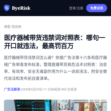
登录/注册
免费试用
博客
/
短视频
医疗器械带货违禁词对照表：哪句一
开口就违法，最高罚百万
医疗器械带货违禁词怎么避？依据广告法第十六条和医疗器
械广告审查发布标准，整理直播带货高危话术对照表：治愈
率、有效率、安全无毒副作用为什么一说就违法，附安全替
代说法和发布前自查清单。
广告法解读
2026年6月29日
11
分钟阅读
960
次阅读