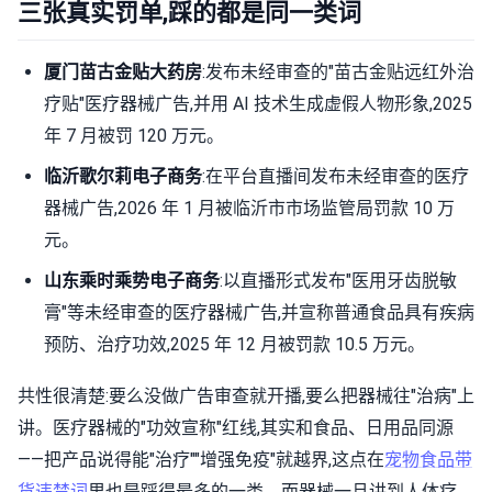
三张真实罚单,踩的都是同一类词
厦门苗古金贴大药房
:发布未经审查的"苗古金贴远红外治
疗贴"医疗器械广告,并用 AI 技术生成虚假人物形象,2025
年 7 月被罚 120 万元。
临沂歌尔莉电子商务
:在平台直播间发布未经审查的医疗
器械广告,2026 年 1 月被临沂市市场监管局罚款 10 万
元。
山东乘时乘势电子商务
:以直播形式发布"医用牙齿脱敏
膏"等未经审查的医疗器械广告,并宣称普通食品具有疾病
预防、治疗功效,2025 年 12 月被罚款 10.5 万元。
共性很清楚:要么没做广告审查就开播,要么把器械往"治病"上
讲。医疗器械的"功效宣称"红线,其实和食品、日用品同源
——把产品说得能"治疗""增强免疫"就越界,这点在
宠物食品带
货违禁词
里也是踩得最多的一类。而器械一旦讲到人体疗