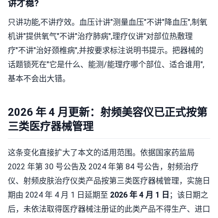
讲才稳?
只讲功能,不讲疗效。血压计讲"测量血压"不讲"降血压",制氧
机讲"提供氧气"不讲"治疗肺病",理疗仪讲"对部位热敷理
疗"不讲"治好颈椎病",并按要求标注说明书提示。把器械的
话题锁死在"它是什么、能测/能理疗哪个部位、适合谁用",
基本不会出大错。
2026 年 4 月更新：射频美容仪已正式按第
三类医疗器械管理
这条变化直接扩大了本文的适用范围。依据国家药监局
2022 年第 30 号公告及 2024 年第 84 号公告，射频治疗
仪、射频皮肤治疗仪类产品按第三类医疗器械管理，实施日
期由 2024 年 4 月 1 日延期至
2026 年 4 月 1 日
；该日期之
后，未依法取得医疗器械注册证的此类产品不得生产、进口