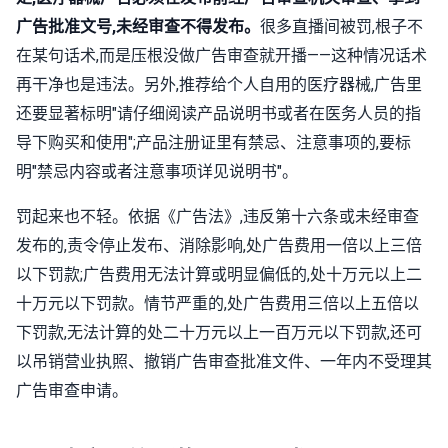
广告批准文号,未经审查不得发布。
很多直播间被罚,根子不
在某句话术,而是压根没做广告审查就开播——这种情况话术
再干净也是违法。另外,推荐给个人自用的医疗器械,广告里
还要显著标明"请仔细阅读产品说明书或者在医务人员的指
导下购买和使用";产品注册证里有禁忌、注意事项的,要标
明"禁忌内容或者注意事项详见说明书"。
罚起来也不轻。依据《广告法》,违反第十六条或未经审查
发布的,责令停止发布、消除影响,处广告费用一倍以上三倍
以下罚款;广告费用无法计算或明显偏低的,处十万元以上二
十万元以下罚款。情节严重的,处广告费用三倍以上五倍以
下罚款,无法计算的处二十万元以上一百万元以下罚款,还可
以吊销营业执照、撤销广告审查批准文件、一年内不受理其
广告审查申请。