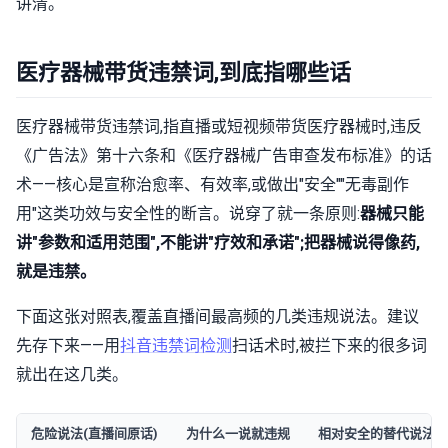
讲清。
医疗器械带货违禁词,到底指哪些话
医疗器械带货违禁词,指直播或短视频带货医疗器械时,违反
《广告法》第十六条和《医疗器械广告审查发布标准》的话
术——核心是宣称治愈率、有效率,或做出"安全""无毒副作
用"这类功效与安全性的断言。说穿了就一条原则:
器械只能
讲"参数和适用范围",不能讲"疗效和承诺";把器械说得像药,
就是违禁。
下面这张对照表,覆盖直播间最高频的几类违规说法。建议
先存下来——用
抖音违禁词检测
扫话术时,被拦下来的很多词
就出在这几类。
危险说法(直播间原话)
为什么一说就违规
相对安全的替代说法