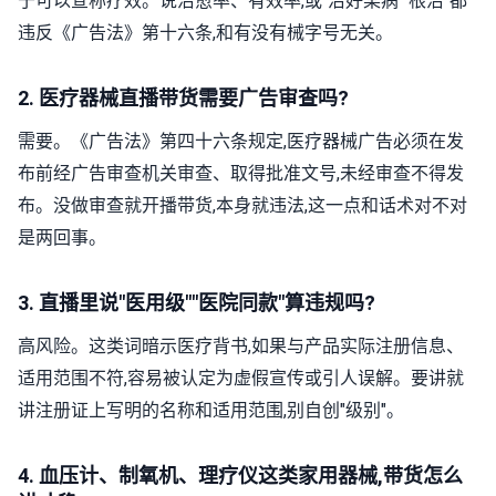
于可以宣称疗效。说治愈率、有效率,或"治好某病""根治"都
违反《广告法》第十六条,和有没有械字号无关。
2. 医疗器械直播带货需要广告审查吗?
需要。《广告法》第四十六条规定,医疗器械广告必须在发
布前经广告审查机关审查、取得批准文号,未经审查不得发
布。没做审查就开播带货,本身就违法,这一点和话术对不对
是两回事。
3. 直播里说"医用级""医院同款"算违规吗?
高风险。这类词暗示医疗背书,如果与产品实际注册信息、
适用范围不符,容易被认定为虚假宣传或引人误解。要讲就
讲注册证上写明的名称和适用范围,别自创"级别"。
4. 血压计、制氧机、理疗仪这类家用器械,带货怎么