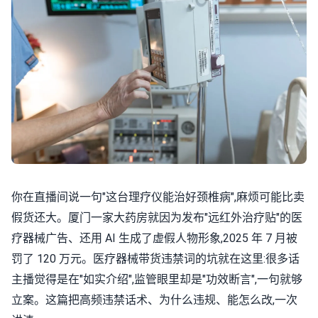
你在直播间说一句"这台理疗仪能治好颈椎病",麻烦可能比卖
假货还大。厦门一家大药房就因为发布"远红外治疗贴"的医
疗器械广告、还用 AI 生成了虚假人物形象,2025 年 7 月被
罚了 120 万元。医疗器械带货违禁词的坑就在这里:很多话
主播觉得是在"如实介绍",监管眼里却是"功效断言",一句就够
立案。这篇把高频违禁话术、为什么违规、能怎么改,一次