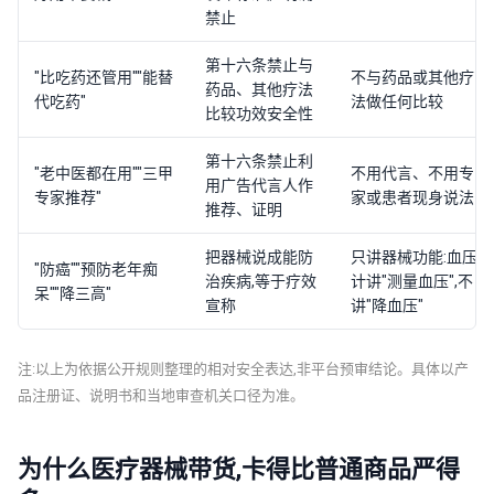
禁止
第十六条禁止与
"比吃药还管用""能替
不与药品或其他疗
药品、其他疗法
代吃药"
法做任何比较
比较功效安全性
第十六条禁止利
"老中医都在用""三甲
不用代言、不用专
用广告代言人作
专家推荐"
家或患者现身说法
推荐、证明
把器械说成能防
只讲器械功能:血压
"防癌""预防老年痴
治疾病,等于疗效
计讲"测量血压",不
呆""降三高"
宣称
讲"降血压"
注:以上为依据公开规则整理的相对安全表达,非平台预审结论。具体以产
品注册证、说明书和当地审查机关口径为准。
为什么医疗器械带货,卡得比普通商品严得