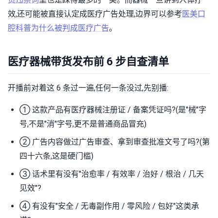
效,还可能被直接认定成医疗广告处理,边界可以参考
医美口
腔科普为什么被判成医疗广告
。
医疗器械带货发布前 6 步自查清单
开播前对着这 6 条过一遍,任何一条没过,先别播:
① 这款产品有医疗器械注册证 / 备案凭证吗?(是"械"字
号,不是"消"字号,更不是普通商品冒充)
② 广告内容做过广告审查、拿到审查批准文号了吗?(第
四十六条,这是硬门槛)
③ 话术里有没有"治愈率 / 有效率 / 治好 / 根治 / 几天
见效"?
④ 有没有"安全 / 无毒副作用 / 零风险 / 包好"这类承