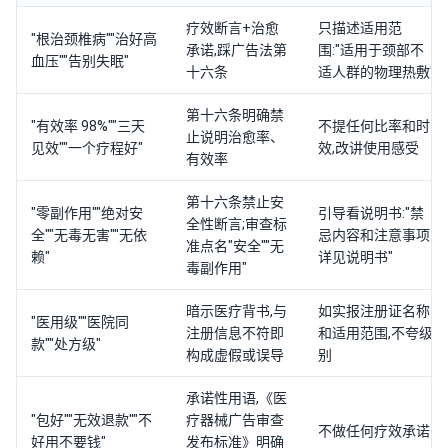
疗效断言+治愈
只描述适用范
"根治颈椎病""治好高
承诺,踩广告法第
围:"适用于颈部不
血压""告别失眠"
十六条
适人群的物理热敷"
第十六条明确禁
"有效率 98%""三天
不提任何比率和时
止说明治愈率、
见效""一个疗程好"
效,改讲使用感受
有效率
第十六条禁止安
"零副作用""绝对安
引导看说明书:"禁
全性断言;审查标
全""无毒无害""无依
忌内容和注意事项
准点名"安全""无
赖"
详见说明书"
毒副作用"
暗示医疗背书,与
如实报注册证名称
"医用级""医院同
注册信息不符即
和适用范围,不夸级
款""处方级"
构成虚假或误导
别
承诺性用语,《医
"包好""无效退款""不
疗器械广告审查
不做任何疗效承诺
好用不要钱"
发布标准》明确