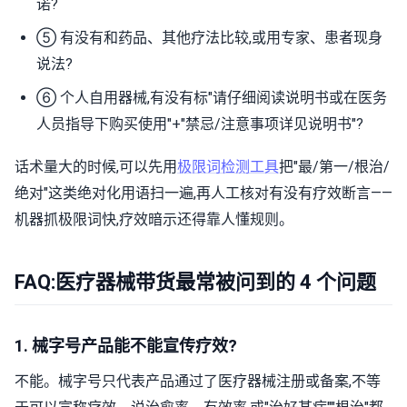
诺?
⑤ 有没有和药品、其他疗法比较,或用专家、患者现身
说法?
⑥ 个人自用器械,有没有标"请仔细阅读说明书或在医务
人员指导下购买使用"+"禁忌/注意事项详见说明书"?
话术量大的时候,可以先用
极限词检测工具
把"最/第一/根治/
绝对"这类绝对化用语扫一遍,再人工核对有没有疗效断言——
机器抓极限词快,疗效暗示还得靠人懂规则。
FAQ:医疗器械带货最常被问到的 4 个问题
1. 械字号产品能不能宣传疗效?
不能。械字号只代表产品通过了医疗器械注册或备案,不等